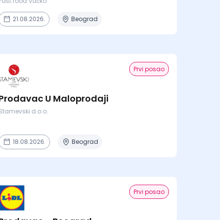
Fast food Vučko
21.08.2026.
Beograd
Prvi posao
Prodavac U Maloprodaji
Stamevski d.o.o.
18.08.2026.
Beograd
Prvi posao