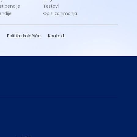
 stipendije
Testovi
endije
Opisi zanimanja
Politika kolačića
Kontakt