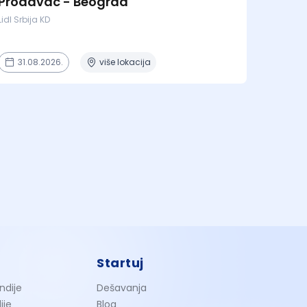
Prodavac - Beograd
Lidl Srbija KD
31.08.2026.
više lokacija
Startuj
ndije
Dešavanja
ije
Blog