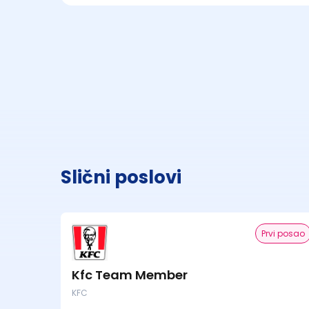
Slični poslovi
Prvi posao
Kfc Team Member
KFC