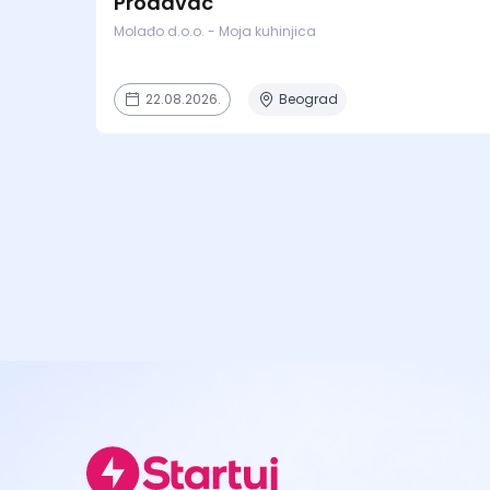
Prodavac
Molađo d.o.o. - Moja kuhinjica
22.08.2026.
Beograd