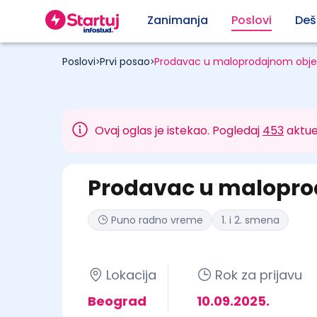
Zanimanja
Poslovi
Deš
Poslovi
Prvi posao
Prodavac u maloprodajnom obje
>
>
Ovaj oglas je istekao. Pogledaj
453
aktue
Prodavac u malopro
Puno radno vreme
1. i 2. smena
Lokacija
Rok za prijavu
Beograd
10.09.2025.