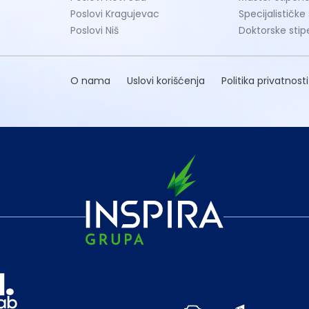
Poslovi Kragujevac
Specijalističke
Poslovi Niš
Doktorske stip
O nama
Uslovi korišćenja
Politika privatnosti