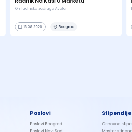
Radnik Na Kasi U Marketu
Omladinska zadruga Avala
13.08.2026.
Beograd
Poslovi
Stipendije
Poslovi Beograd
Osnovne stipe
Poslovi Novi Sad
Master stipend