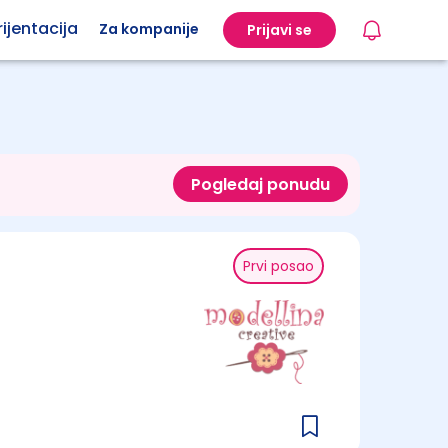
ijentacija
Za kompanije
Prijavi se
Pogledaj ponudu
Prvi posao