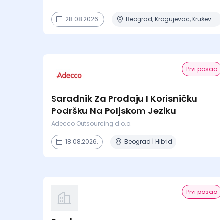
28.08.2026.
Beograd, Kragujevac, Kruševac, Lapovo, Niš + 4 mesta
Prvi posao
Saradnik Za Prodaju I Korisničku
Podršku Na Poljskom Jeziku
Adecco Outsourcing d.o.o.
18.08.2026.
Beograd | Hibrid
Prvi posao