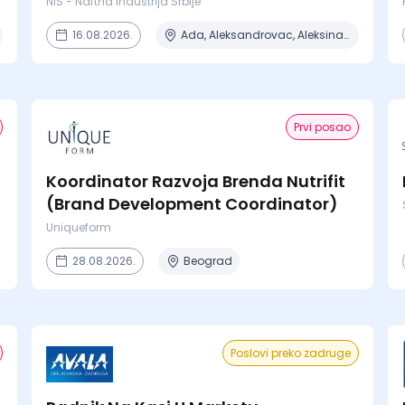
NIS - Naftna Industrija Srbije
16.08.2026.
Ada, Aleksandrovac, Aleksinac, Alibunar, Apatin + 206 mesta
Prvi posao
Koordinator Razvoja Brenda Nutrifit
(Brand Development Coordinator)
Uniqueform
28.08.2026.
Beograd
Poslovi preko zadruge