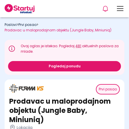
Poslovi
>
Prvi posao
>
Prodavac u maloprodajnom objektu (Jungle Baby, Miniuniq)
Ovaj oglas je istekao. Pogledaj
481
aktuelnih poslova za
mlade.
Pogledaj ponudu
Prvi posao
Prodavac u maloprodajnom
objektu (Jungle Baby,
Miniuniq)
Lokacija