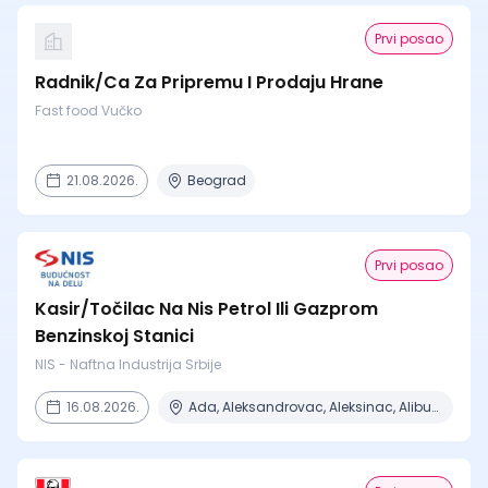
Prvi posao
Radnik/Ca Za Pripremu I Prodaju Hrane
Fast food Vučko
21.08.2026.
Beograd
Prvi posao
Kasir/Točilac Na Nis Petrol Ili Gazprom
Benzinskoj Stanici
NIS - Naftna Industrija Srbije
16.08.2026.
Ada, Aleksandrovac, Aleksinac, Alibunar, Apatin + 206 mesta