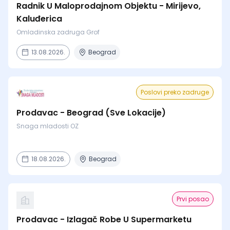
Radnik U Maloprodajnom Objektu - Mirijevo,
Kaluđerica
Omladinska zadruga Grof
13.08.2026.
Beograd
Poslovi preko zadruge
Prodavac - Beograd (Sve Lokacije)
Snaga mladosti OZ
18.08.2026.
Beograd
Prvi posao
Prodavac - Izlagač Robe U Supermarketu