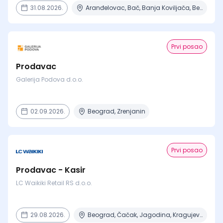
31.08.2026.
Aranđelovac, Bač, Banja Koviljača, Beograd, Boljevac + 16 mesta
Prvi posao
Prodavac
Galerija Podova d.o.o.
02.09.2026.
Beograd, Zrenjanin
Prvi posao
Prodavac - Kasir
LC Waikiki Retail RS d.o.o.
29.08.2026.
Beograd, Čačak, Jagodina, Kragujevac, Kruševac + 15 mesta