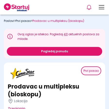
Poslovi
>
Prvi posao
>
Prodavac u multipleksu (bioskopu)
Ovaj oglas je istekao. Pogledaj
411
aktuelnih poslova za
mlade.
Pogledaj ponudu
Prvi posao
Prodavac u multipleksu
(bioskopu)
Lokacija
Zrenjanin