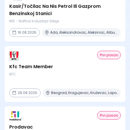
Kasir/Točilac Na Nis Petrol Ili Gazprom
Benzinskoj Stanici
NIS - Naftna Industrija Srbije
16.08.2026.
Ada, Aleksandrovac, Aleksinac, Alibunar, Apatin + 206 mesta
Prvi posao
Kfc Team Member
KFC
28.08.2026.
Beograd, Kragujevac, Kruševac, Lapovo, Niš + 4 mesta
Prvi posao
Prodavac