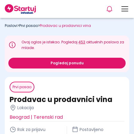
Poslovi
>
Prvi posao
>
Prodavac u prodavnici vina
Ovaj oglas je istekao. Pogledaj
453
aktuelnih poslova za
mlade.
Pogledaj ponudu
Prvi posao
Prodavac u prodavnici vina
Lokacija
Beograd | Terenski rad
Rok za prijavu
Postavljeno