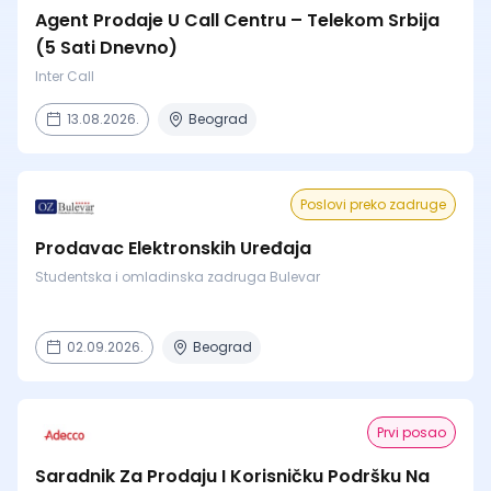
Agent Prodaje U Call Centru – Telekom Srbija
(5 Sati Dnevno)
Inter Call
13.08.2026.
Beograd
Poslovi preko zadruge
Prodavac Elektronskih Uređaja
Studentska i omladinska zadruga Bulevar
02.09.2026.
Beograd
Prvi posao
Saradnik Za Prodaju I Korisničku Podršku Na