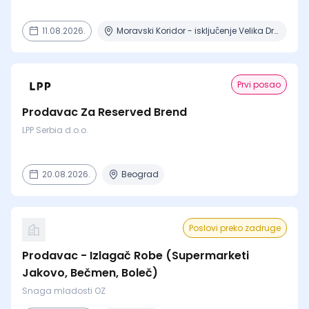
11.08.2026.
Moravski Koridor - iskljuĉenje Velika Drenova , Militovac, Ripanj , Selevac, Azanja
Prvi posao
Prodavac Za Reserved Brend
LPP Serbia d.o.o.
20.08.2026.
Beograd
Poslovi preko zadruge
Prodavac - Izlagač Robe (Supermarketi
Jakovo, Bečmen, Boleč)
Snaga mladosti OZ