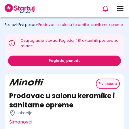
Poslovi
>
Prvi posao
>
Prodavac u salonu keramike i sanitarne opreme
Ovaj oglas je istekao. Pogledaj
481
aktuelnih poslova za
mlade.
Pogledaj ponudu
Prvi posao
Prodavac u salonu keramike i
sanitarne opreme
Lokacija
Šimanovci