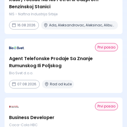
Benzinskoj Stanici
NIS - Naftna Industrija Srbije
16.08.2026.
Ada, Aleksandrovac, Aleksinac, Alibunar, Apatin + 206 mesta
Prvi posao
Agent Telefonske Prodaje Sa Znanje
Rumunskog Ili Poljskog
Bio Svet d.o.o.
07.08.2026.
Rad od kuće
Prvi posao
Business Developer
Coca-Cola HBC