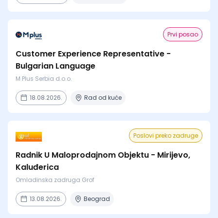
Prvi posao
Customer Experience Representative -
Bulgarian Language
M Plus Serbia d.o.o.
18.08.2026.
Rad od kuće
Poslovi preko zadruge
Radnik U Maloprodajnom Objektu - Mirijevo,
Kaluđerica
Omladinska zadruga Grof
13.08.2026.
Beograd