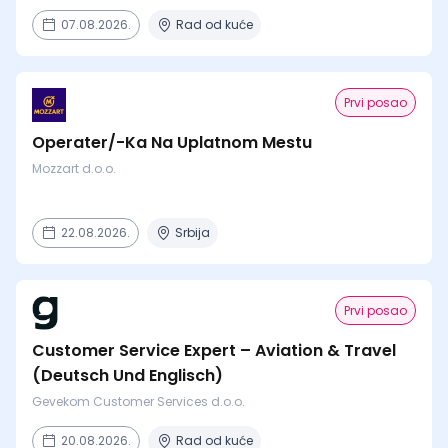
07.08.2026.
Rad od kuće
Prvi posao
Operater/-Ka Na Uplatnom Mestu
Mozzart d.o.o.
22.08.2026.
Srbija
Prvi posao
Customer Service Expert – Aviation & Travel
(Deutsch Und Englisch)
Gevekom Customer Services d.o.o.
20.08.2026.
Rad od kuće