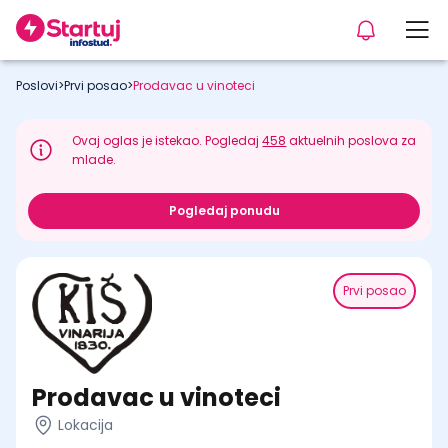
Poslovi
>
Prvi posao
>
Prodavac u vinoteci
Ovaj oglas je istekao. Pogledaj
458
aktuelnih poslova za
mlade.
Pogledaj ponudu
Prvi posao
Prodavac u vinoteci
Lokacija