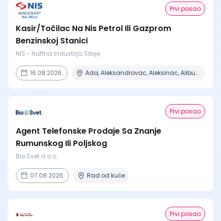
Prvi posao
Kasir/Točilac Na Nis Petrol Ili Gazprom
Benzinskoj Stanici
NIS - Naftna Industrija Srbije
16.08.2026.
Ada, Aleksandrovac, Aleksinac, Alibunar, Apatin + 206 mesta
Prvi posao
Agent Telefonske Prodaje Sa Znanje
Rumunskog Ili Poljskog
Bio Svet d.o.o.
07.08.2026.
Rad od kuće
Prvi posao