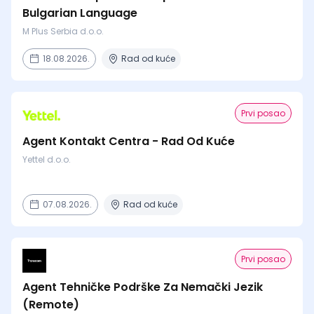
Bulgarian Language
M Plus Serbia d.o.o.
18.08.2026.
Rad od kuće
Prvi posao
Agent Kontakt Centra - Rad Od Kuće
Yettel d.o.o.
07.08.2026.
Rad od kuće
Prvi posao
Agent Tehničke Podrške Za Nemački Jezik
(Remote)