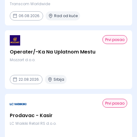
Transcom Worldwide
06.08.2026.
Rad od kuće
Prvi posao
Operater/-Ka Na Uplatnom Mestu
Mozzart d.o.o.
22.08.2026.
Srbija
Prvi posao
Prodavac - Kasir
LC Waikiki Retail RS d.o.o.