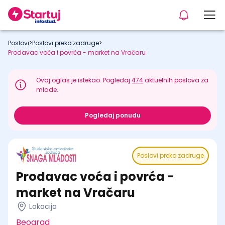
Poslovi
>
Poslovi preko zadruge
>
Prodavac voća i povrća - market na Vračaru
Ovaj oglas je istekao. Pogledaj
474
aktuelnih poslova za
mlade.
Pogledaj ponudu
Poslovi preko zadruge
Prodavac voća i povrća -
market na Vračaru
Lokacija
Beograd