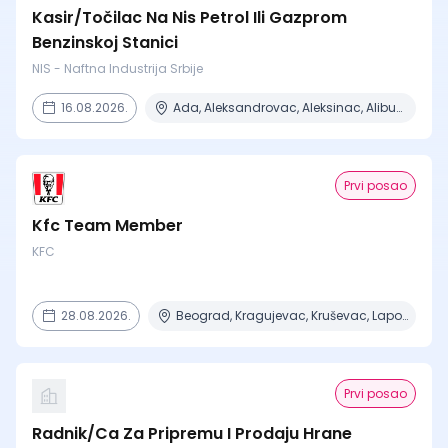
Kasir/Točilac Na Nis Petrol Ili Gazprom
Benzinskoj Stanici
NIS - Naftna Industrija Srbije
16.08.2026.
Ada, Aleksandrovac, Aleksinac, Alibunar, Apatin + 206 mesta
Prvi posao
Kfc Team Member
KFC
28.08.2026.
Beograd, Kragujevac, Kruševac, Lapovo, Niš + 4 mesta
Prvi posao
Radnik/Ca Za Pripremu I Prodaju Hrane