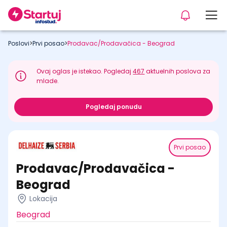
Poslovi
>
Prvi posao
>
Prodavac/Prodavačica - Beograd
Ovaj oglas je istekao. Pogledaj
467
aktuelnih poslova za
mlade.
Pogledaj ponudu
Prvi posao
Prodavac/Prodavačica -
Beograd
Lokacija
Beograd