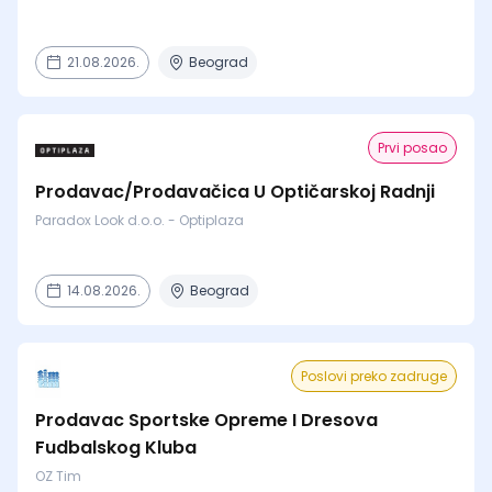
21.08.2026.
Beograd
Prvi posao
Prodavac/Prodavačica U Optičarskoj Radnji
Paradox Look d.o.o. - Optiplaza
14.08.2026.
Beograd
Poslovi preko zadruge
Prodavac Sportske Opreme I Dresova
Fudbalskog Kluba
OZ Tim