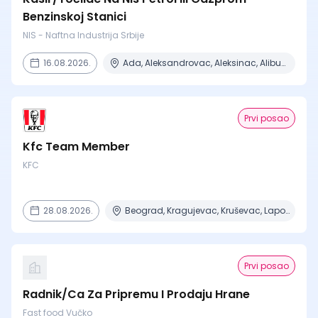
Benzinskoj Stanici
NIS - Naftna Industrija Srbije
16.08.2026.
Ada, Aleksandrovac, Aleksinac, Alibunar, Apatin + 206 mesta
Prvi posao
Kfc Team Member
KFC
28.08.2026.
Beograd, Kragujevac, Kruševac, Lapovo, Niš + 4 mesta
Prvi posao
Radnik/Ca Za Pripremu I Prodaju Hrane
Fast food Vučko