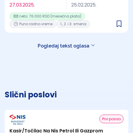
27.03.2025.
25.02.2025.
neto: 76.000 RSD (mesečna plata)
Puno radno vreme
1., 2. i 3. smena
Pogledaj tekst oglasa
Slični poslovi
Prvi posao
Kasir/Točilac Na Nis Petrol Ili Gazprom