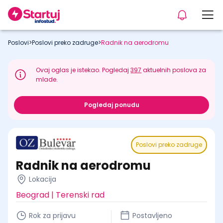
Poslovi
>
Poslovi preko zadruge
>
Radnik na aerodromu
Ovaj oglas je istekao. Pogledaj
397
aktuelnih poslova za
mlade.
Pogledaj ponudu
Poslovi preko zadruge
Radnik na aerodromu
Lokacija
Beograd | Terenski rad
Rok za prijavu
Postavljeno