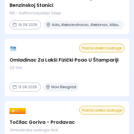
Benzinskoj Stanici
NIS - Naftna Industrija Srbije
16.08.2026.
Ada, Aleksandrovac, Aleksinac, Alibunar, Apatin + 206 mesta
Poslovi preko zadruge
Omladinac Za Lakši Fizički Poao U Štampariji
OZ Tim
13.08.2026.
Novi Beograd
Poslovi preko zadruge
Točilac Goriva - Prodavac
Omladinska zadruga Grof