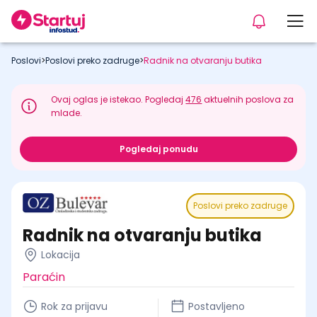
Poslovi
>
Poslovi preko zadruge
>
Radnik na otvaranju butika
Ovaj oglas je istekao. Pogledaj
476
aktuelnih poslova za
mlade.
Pogledaj ponudu
Poslovi preko zadruge
Radnik na otvaranju butika
Lokacija
Paraćin
Rok za prijavu
Postavljeno