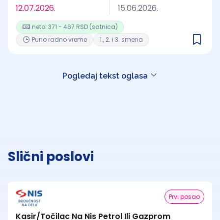
12.07.2026.
15.06.2026.
neto: 371 - 467 RSD (satnica)
Puno radno vreme
1., 2. i 3. smena
Pogledaj tekst oglasa
Slični poslovi
Prvi posao
Kasir/Točilac Na Nis Petrol Ili Gazprom