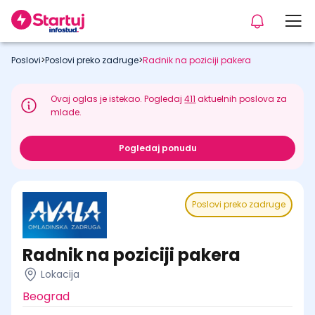
Poslovi
>
Poslovi preko zadruge
>
Radnik na poziciji pakera
Ovaj oglas je istekao. Pogledaj
411
aktuelnih poslova za
mlade.
Pogledaj ponudu
Poslovi preko zadruge
Radnik na poziciji pakera
Lokacija
Beograd