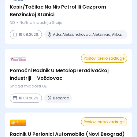
Kasir/Točilac Na Nis Petrol Ili Gazprom
Benzinskoj Stanici
NIS - Naftna Industrija Srbije
16.08.2026.
Ada, Aleksandrovac, Aleksinac, Alibunar, Apatin + 206 mesta
Poslovi preko zadruge
Pomoćni Radnik U Metaloprerađivačkoj
Industriji – Voždovac
Snaga mladosti OZ
18.08.2026.
Beograd
Poslovi preko zadruge
Radnik U Perionici Automobila (Novi Beograd)