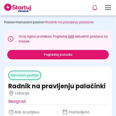
Poslovi
>
Honorarni poslovi
>
Radnik na pravljenju palačinki
Ovaj oglas je istekao. Pogledaj
448
aktuelnih poslova za
mlade.
Pogledaj ponudu
Honorarni poslovi
Radnik na pravljenju palačinki
Lokacija
Beograd
Rok za prijavu
Postavljeno