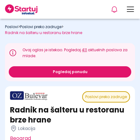
Poslovi
>
Poslovi preko zadruge
>
Radnik na šalteru u restoranu brze hrane
Ovaj oglas je istekao. Pogledaj
411
aktuelnih poslova za
mlade.
Pogledaj ponudu
Poslovi preko zadruge
Radnik na šalteru u restoranu
brze hrane
Lokacija
Beograd