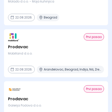
Molađo d.o.o. - Moja kuhinjica
22.08.2026.
Beograd
Prvi posao
Prodavac
Mobilland d.o.o.
22.08.2026.
Aranđelovac, Beograd, Inđija, Niš, Zrenjanin
Prvi posao
Prodavac
Galerija Podova d.o.o.