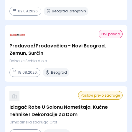
02.09.2026.
Beograd, Zrenjanin
Prvi posao
Prodavac/Prodavačica - Novi Beograd,
Zemun, Surčin
Delhaize Serbia d.o.o.
18.08.2026.
Beograd
Poslovi preko zadruge
Izlagač Robe U Salonu Nameštaja, Kućne
Tehnike I Dekoracije Za Dom
Omladinska zadruga Grof