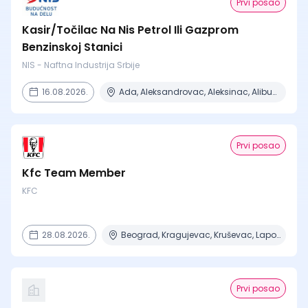
Prvi posao
Kasir/Točilac Na Nis Petrol Ili Gazprom
Benzinskoj Stanici
NIS - Naftna Industrija Srbije
16.08.2026.
Ada, Aleksandrovac, Aleksinac, Alibunar, Apatin + 206 mesta
Prvi posao
Kfc Team Member
KFC
28.08.2026.
Beograd, Kragujevac, Kruševac, Lapovo, Niš + 4 mesta
Prvi posao