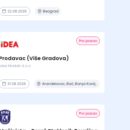
22.08.2026.
Beograd
Prvi posao
Prodavac (Više Gradova)
Idea Marketi d.o.o.
31.08.2026.
Aranđelovac, Bač, Banja Koviljača, Beograd, Boljevac + 16 mesta
Prvi posao