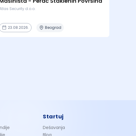
Mašinista - Perač Staklenih Površina
Atlas Security d.o.o.
23.08.2026.
Beograd
Startuj
ndije
Dešavanja
ije
Blog