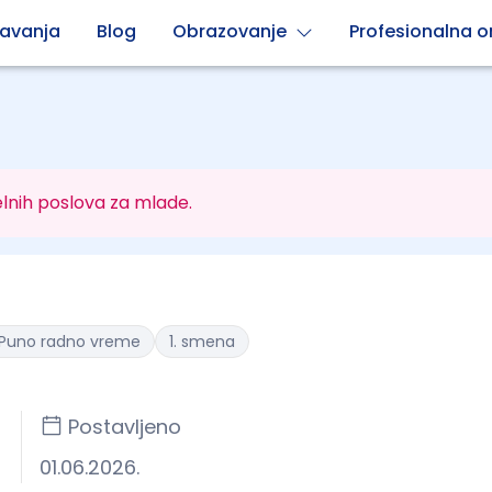
avanja
Blog
Obrazovanje
Profesionalna or
lnih poslova za mlade.
Puno radno vreme
1. smena
Postavljeno
01.06.2026.