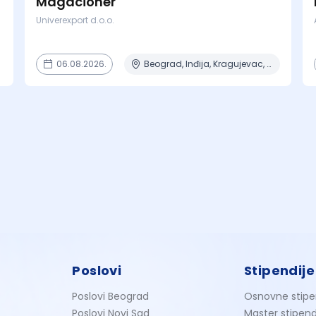
Magacioner
Univerexport d.o.o.
06.08.2026.
Beograd, Inđija, Kragujevac, Kruševac, Lazarevac + 9 mesta
Poslovi
Stipendije
Poslovi Beograd
Osnovne stipe
Poslovi Novi Sad
Master stipend