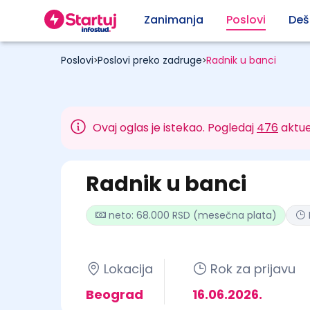
Zanimanja
Poslovi
Deš
Poslovi
Poslovi preko zadruge
Radnik u banci
>
>
Ovaj oglas je istekao. Pogledaj
476
aktue
Radnik u banci
neto: 68.000 RSD (mesečna plata)
Lokacija
Rok za prijavu
Beograd
16.06.2026.