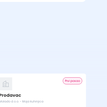
Prvi posao
Prodavac
Molađo d.o.o. - Moja kuhinjica