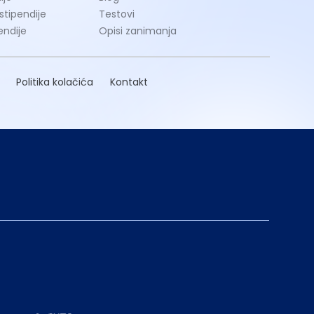
 stipendije
Testovi
endije
Opisi zanimanja
Politika kolačića
Kontakt