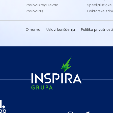
Poslovi Kragujevac
Specijalističke
Poslovi Niš
Doktorske stip
O nama
Uslovi korišćenja
Politika privatnosti