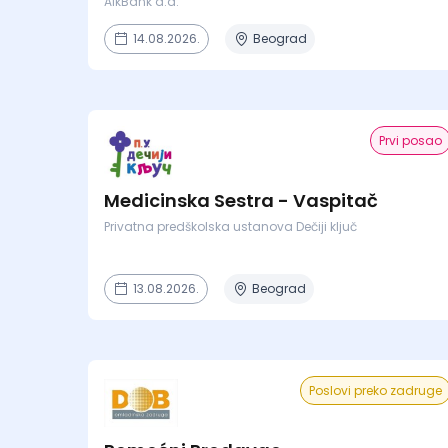
AikBank a.d.
14.08.2026.
Beograd
Prvi posao
Medicinska Sestra - Vaspitač
Privatna predškolska ustanova Dečiji ključ
13.08.2026.
Beograd
Poslovi preko zadruge