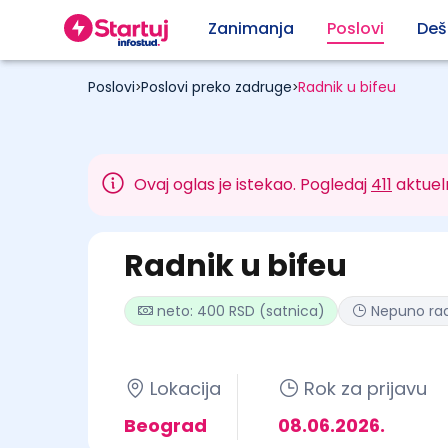
Zanimanja
Poslovi
Deš
Poslovi
Poslovi preko zadruge
Radnik u bifeu
>
>
Ovaj oglas je istekao. Pogledaj
411
aktuel
Radnik u bifeu
neto: 400 RSD (satnica)
Nepuno ra
Lokacija
Rok za prijavu
Beograd
08.06.2026.