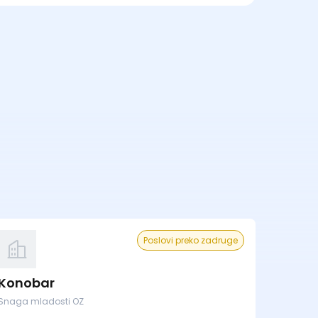
Poslovi preko zadruge
Konobar
Snaga mladosti OZ