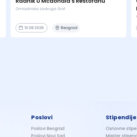
Radnik U Mcdonald's Restoranu
Omladinska zadruga Grof
13.08.2026.
Beograd
Poslovi
Stipendije
Poslovi Beograd
Osnovne stipe
Poslovi Novi Sad
Master stipend