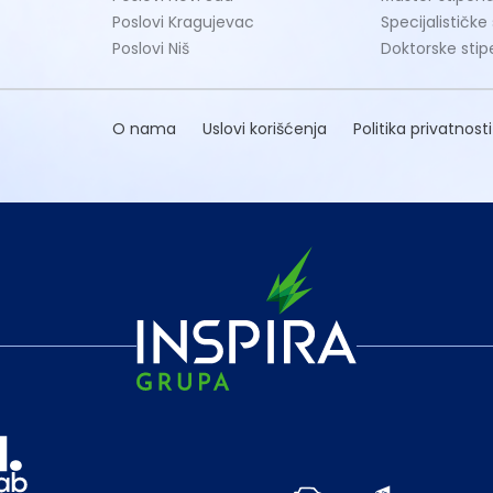
Poslovi Kragujevac
Specijalističke
Poslovi Niš
Doktorske stip
O nama
Uslovi korišćenja
Politika privatnosti