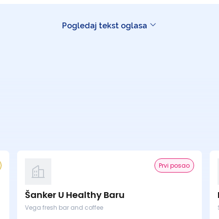
Pogledaj tekst oglasa
Prvi posao
Šanker U Healthy Baru
Vega fresh bar and coffee