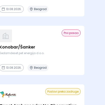
13.08.2026.
Beograd
Prvi posao
Konobar/Šanker
Sedamdeset pet energija d.o.o.
13.08.2026.
Beograd
Poslovi preko zadruge