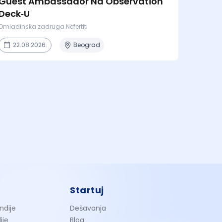
Guest Ambassador Na Observation
Deck‑U
Omladinska zadruga Nefertiti
22.08.2026.
Beograd
Startuj
ndije
Dešavanja
ije
Blog