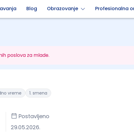
avanja
Blog
Obrazovanje
Profesionalna or
nih poslova za mlade.
dno vreme
1. smena
Postavljeno
29.05.2026.