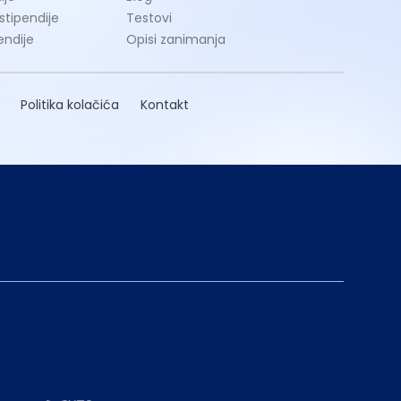
 stipendije
Testovi
endije
Opisi zanimanja
Politika kolačića
Kontakt