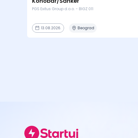
Konobar/Šanker
PGS Exitus Group d.o.o. - BIGZ 011
13.08.2026.
Beograd