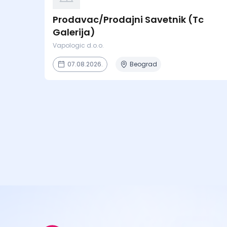
Prodavac/Prodajni Savetnik (Tc
Galerija)
Vapologic d.o.o.
07.08.2026.
Beograd