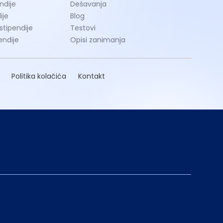
ndije
Dešavanja
ije
Blog
 stipendije
Testovi
endije
Opisi zanimanja
Politika kolačića
Kontakt