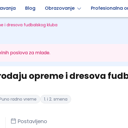
avanja
Blog
Obrazovanje
Profesionalna or
e i dresova fudbalskog kluba
lnih poslova za mlade.
prodaju opreme i dresova fud
Puno radno vreme
1. i 2. smena
Postavljeno