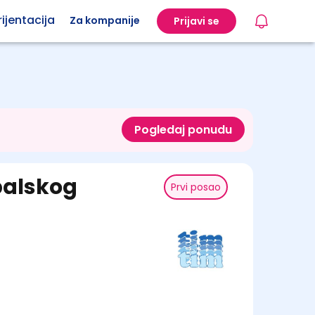
ijentacija
Za kompanije
Prijavi se
Pogledaj ponudu
balskog
Prvi posao