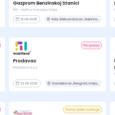
Gazprom Benzinskoj Stanici
NIS - Naftna Industrija Srbije
16.08.2026.
Ada, Aleksandrovac, Aleksinac, Alibunar, Apatin + 206 mesta
Prvi posao
Prodavac
Mobilland d.o.o.
22.08.2026.
Aranđelovac, Beograd, Inđija, Niš, Zrenjanin
Poslovi preko zadruge