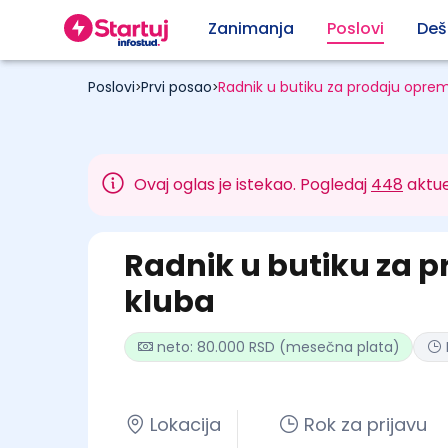
Zanimanja
Poslovi
Deš
Poslovi
Prvi posao
Radnik u butiku za prodaju oprem
>
>
Ovaj oglas je istekao. Pogledaj
448
aktue
Radnik u butiku za 
kluba
neto: 80.000 RSD (mesečna plata)
Lokacija
Rok za prijavu