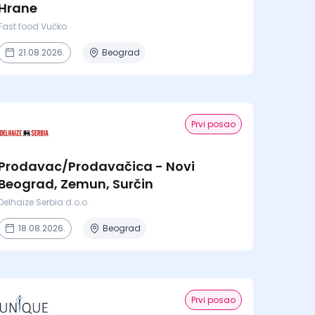
Hrane
Fast food Vučko
21.08.2026.
Beograd
Prvi posao
Prodavac/Prodavačica - Novi
Beograd, Zemun, Surčin
Delhaize Serbia d.o.o.
18.08.2026.
Beograd
Prvi posao