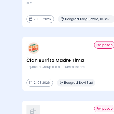
KFC
28.08.2026.
Beograd, Kragujevac, Kruševac, Lapovo, Niš + 4 mesta
Prvi posao
Član Burrito Madre Tima
Squadra Group d.o.o. - Burrito Madre
21.08.2026.
Beograd, Novi Sad
Prvi posao