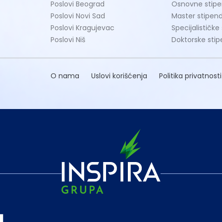
Poslovi Beograd
Osnovne stipe
Poslovi Novi Sad
Master stipend
Poslovi Kragujevac
Specijalističke
Poslovi Niš
Doktorske stip
O nama
Uslovi korišćenja
Politika privatnosti