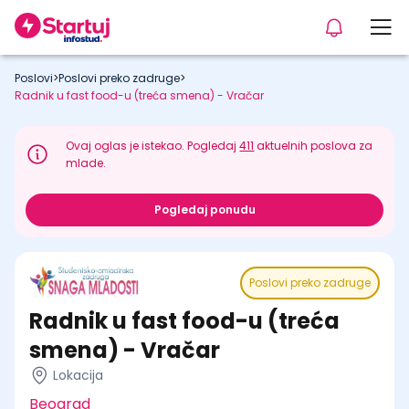
Poslovi
>
Poslovi preko zadruge
>
Radnik u fast food-u (treća smena) - Vračar
Ovaj oglas je istekao. Pogledaj
411
aktuelnih poslova za
mlade.
Pogledaj ponudu
Poslovi preko zadruge
Radnik u fast food-u (treća
smena) - Vračar
Lokacija
Beograd