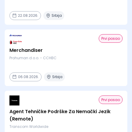
22.08.2026.
Srbija
Prvi posao
Merchandiser
Prohuman d.o.o. - CCHBC
06.08.2026.
Srbija
Prvi posao
Agent Tehničke Podrške Za Nemački Jezik
(Remote)
Transcom Worldwide