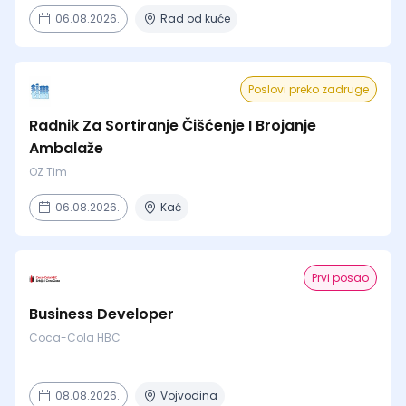
06.08.2026.
Rad od kuće
Poslovi preko zadruge
Radnik Za Sortiranje Čišćenje I Brojanje
Ambalaže
OZ Tim
06.08.2026.
Kać
Prvi posao
Business Developer
Coca-Cola HBC
08.08.2026.
Vojvodina