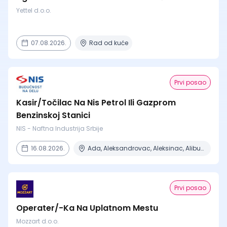
Yettel d.o.o.
07.08.2026.
Rad od kuće
Prvi posao
Kasir/Točilac Na Nis Petrol Ili Gazprom
Benzinskoj Stanici
NIS - Naftna Industrija Srbije
16.08.2026.
Ada, Aleksandrovac, Aleksinac, Alibunar, Apatin + 206 mesta
Prvi posao
Operater/-Ka Na Uplatnom Mestu
Mozzart d.o.o.