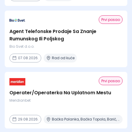
Prvi posao
Agent Telefonske Prodaje Sa Znanje
Rumunskog Ili Poljskog
Bio Svet d.o.o.
07.08.2026.
Rad od kuće
Prvi posao
Operater/Operaterka Na Uplatnom Mestu
Meridianbet
29.08.2026.
Bačka Palanka, Bačka Topola, Barič, Beograd, Čajetina + 15 mesta