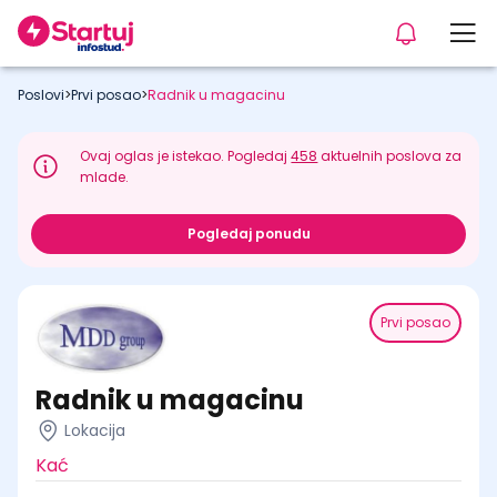
Poslovi
>
Prvi posao
>
Radnik u magacinu
Ovaj oglas je istekao. Pogledaj
458
aktuelnih poslova za
mlade.
Pogledaj ponudu
Prvi posao
Radnik u magacinu
Lokacija
Kać