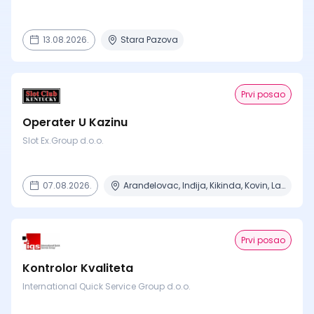
13.08.2026.
Stara Pazova
Prvi posao
Operater U Kazinu
Slot Ex.Group d.o.o.
07.08.2026.
Aranđelovac, Inđija, Kikinda, Kovin, Lazarevac + 12 mesta
Prvi posao
Kontrolor Kvaliteta
International Quick Service Group d.o.o.