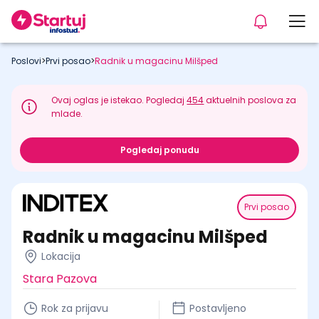
Poslovi
>
Prvi posao
>
Radnik u magacinu Milšped
Ovaj oglas je istekao. Pogledaj
454
aktuelnih poslova za
mlade.
Pogledaj ponudu
Prvi posao
Radnik u magacinu Milšped
Lokacija
Stara Pazova
Rok za prijavu
Postavljeno