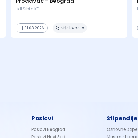
Prodavac - Beograd
Lidl Srbija KD
31.08.2026.
više lokacija
Poslovi
Stipendije
Poslovi Beograd
Osnovne stipe
Poslovi Novi Sad
Master stipend