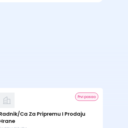
Prvi posao
Radnik/Ca Za Pripremu I Prodaju
Hrane