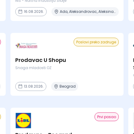
NIS - Naftna Industrija Srbije
16.08.2026.
Ada, Aleksandrovac, Aleksinac, Alibunar, Apatin + 206 mesta
Poslovi preko zadruge
Prodavac U Shopu
Snaga mladosti OZ
13.08.2026.
Beograd
Prvi posao