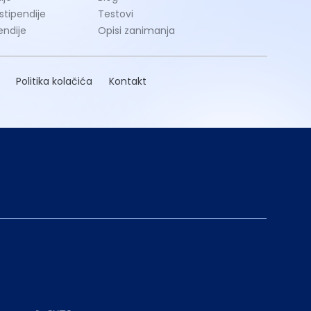
 stipendije
Testovi
endije
Opisi zanimanja
Politika kolačića
Kontakt