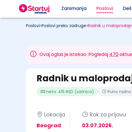
Zanimanja
Poslovi
Deš
Poslovi
Poslovi preko zadruge
Radnik u maloprodajn
>
>
Ovaj oglas je istekao. Pogledaj
470
aktue
Radnik u maloprodaj
neto: 415 RSD (satnica)
Puno radno
Lokacija
Rok za prijavu
Beograd
03.07.2026.