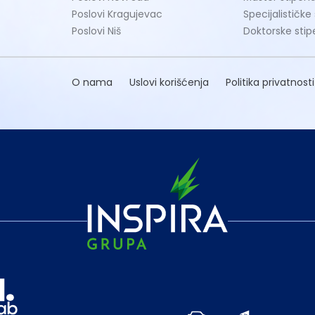
Poslovi Kragujevac
Specijalističke
Poslovi Niš
Doktorske stip
O nama
Uslovi korišćenja
Politika privatnosti