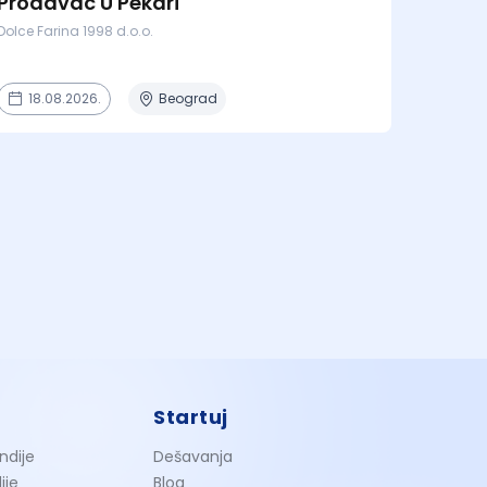
Prodavac U Pekari
Dolce Farina 1998 d.o.o.
18.08.2026.
Beograd
Startuj
ndije
Dešavanja
ije
Blog