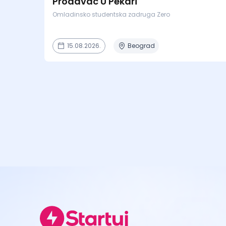
Prodavac U Pekari
Omladinsko studentska zadruga Zero
15.08.2026.
Beograd