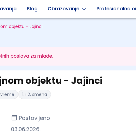
avanja
Blog
Obrazovanje
Profesionalna or
om objektu - Jajinci
lnih poslova za mlade.
nom objektu - Jajinci
 vreme
1. i 2. smena
Postavljeno
03.06.2026.