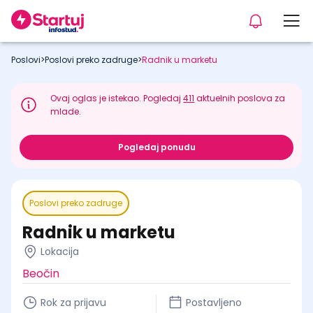
Poslovi
>
Poslovi preko zadruge
>
Radnik u marketu
Ovaj oglas je istekao. Pogledaj
411
aktuelnih poslova za
mlade.
Pogledaj ponudu
Poslovi preko zadruge
Radnik u marketu
Lokacija
Beočin
Rok za prijavu
Postavljeno