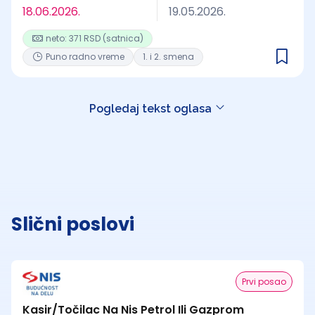
18.06.2026.
19.05.2026.
neto: 371 RSD (satnica)
Puno radno vreme
1. i 2. smena
Pogledaj tekst oglasa
Slični poslovi
Prvi posao
Kasir/Točilac Na Nis Petrol Ili Gazprom