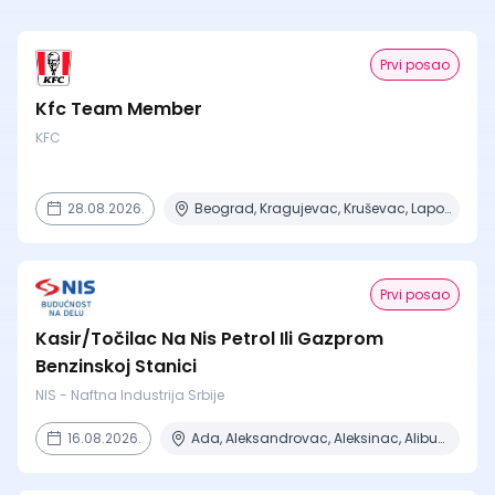
Prvi posao
Kfc Team Member
KFC
28.08.2026.
Beograd, Kragujevac, Kruševac, Lapovo, Niš + 4 mesta
Prvi posao
Kasir/Točilac Na Nis Petrol Ili Gazprom
Benzinskoj Stanici
NIS - Naftna Industrija Srbije
16.08.2026.
Ada, Aleksandrovac, Aleksinac, Alibunar, Apatin + 206 mesta