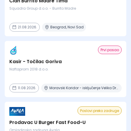
Član Burrito Madre Tima
Squadra Group d.o.o. - Burrito Madre
21.08.2026.
Beograd, Novi Sad
Prvi posao
Kasir - Točilac Goriva
Naftaprom 2018 d.o.o.
11.08.2026.
Moravski Koridor - iskljuĉenje Velika Drenova , Militovac, Ripanj , Selevac, Azanja
Poslovi preko zadruge
Prodavac U Burger Fast Food-U
Omladinska zadruga Avala