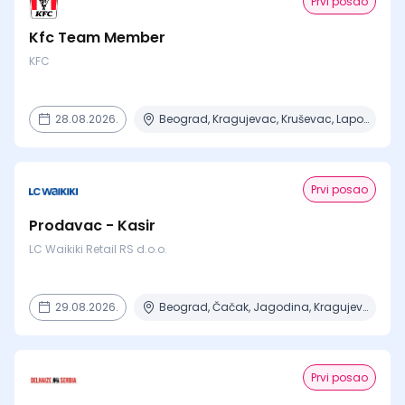
Prvi posao
Kfc Team Member
KFC
28.08.2026.
Beograd, Kragujevac, Kruševac, Lapovo, Niš + 4 mesta
Prvi posao
Prodavac - Kasir
LC Waikiki Retail RS d.o.o.
29.08.2026.
Beograd, Čačak, Jagodina, Kragujevac, Kruševac + 15 mesta
Prvi posao