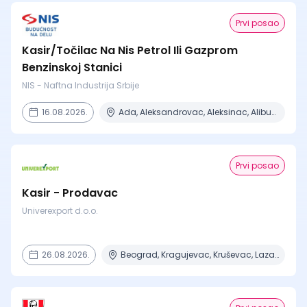
Prvi posao
Kasir/Točilac Na Nis Petrol Ili Gazprom
Benzinskoj Stanici
NIS - Naftna Industrija Srbije
16.08.2026.
Ada, Aleksandrovac, Aleksinac, Alibunar, Apatin + 206 mesta
Prvi posao
Kasir - Prodavac
Univerexport d.o.o.
26.08.2026.
Beograd, Kragujevac, Kruševac, Lazarevac, Mladenovac + 6 mesta