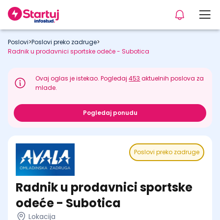
Poslovi
>
Poslovi preko zadruge
>
Radnik u prodavnici sportske odeće - Subotica
Ovaj oglas je istekao. Pogledaj
453
aktuelnih poslova za
mlade.
Pogledaj ponudu
Poslovi preko zadruge
Radnik u prodavnici sportske
odeće - Subotica
Lokacija