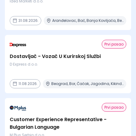
Idea Marketi d.o.o.
31.08.2026.
Aranđelovac, Bač, Banja Koviljača, Beograd, Boljevac + 16 mesta
Prvi posao
Dostavljač - Vozač U Kurirskoj Službi
D Express d.o.o.
11.08.2026.
Beograd, Bor, Čačak, Jagodina, Kikinda + 23 mesta | Terenski rad
Prvi posao
Customer Experience Representative -
Bulgarian Language
M Plus Serbia d.o.o.