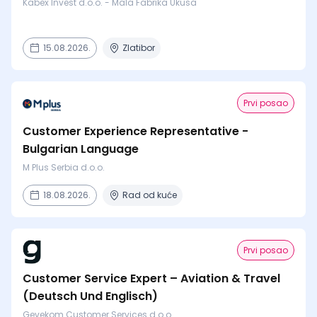
Kabex Invest d.o.o. - Mala Fabrika Ukusa
15.08.2026.
Zlatibor
Prvi posao
Customer Experience Representative -
Bulgarian Language
M Plus Serbia d.o.o.
18.08.2026.
Rad od kuće
Prvi posao
Customer Service Expert – Aviation & Travel
(Deutsch Und Englisch)
Gevekom Customer Services d.o.o.