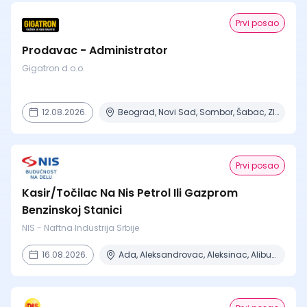
Prvi posao
Prodavac - Administrator
Gigatron d.o.o.
12.08.2026.
Beograd, Novi Sad, Sombor, Šabac, Zlatibor + 1 mesto
Prvi posao
Kasir/Točilac Na Nis Petrol Ili Gazprom
Benzinskoj Stanici
NIS - Naftna Industrija Srbije
16.08.2026.
Ada, Aleksandrovac, Aleksinac, Alibunar, Apatin + 206 mesta