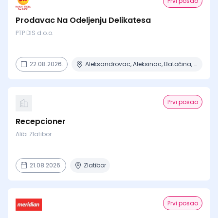
Prvi posao
Prodavac Na Odeljenju Delikatesa
PTP DIS d.o.o.
22.08.2026.
Aleksandrovac, Aleksinac, Batočina, Beograd, Čačak + 15 mesta
Prvi posao
Recepcioner
Alibi Zlatibor
21.08.2026.
Zlatibor
Prvi posao