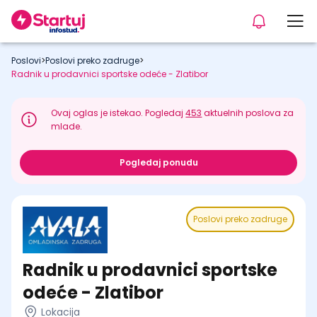
Poslovi
>
Poslovi preko zadruge
>
Radnik u prodavnici sportske odeće - Zlatibor
Ovaj oglas je istekao. Pogledaj
453
aktuelnih poslova za
mlade.
Pogledaj ponudu
Poslovi preko zadruge
Radnik u prodavnici sportske
odeće - Zlatibor
Lokacija