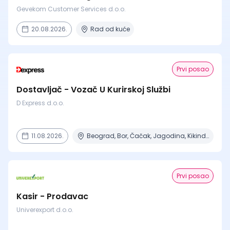
Gevekom Customer Services d.o.o.
20.08.2026.
Rad od kuće
Prvi posao
Dostavljač - Vozač U Kurirskoj Službi
D Express d.o.o.
11.08.2026.
Beograd, Bor, Čačak, Jagodina, Kikinda + 23 mesta | Terenski rad
Prvi posao
Kasir - Prodavac
Univerexport d.o.o.