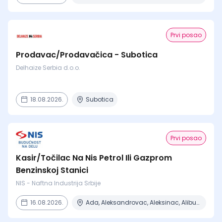
Prvi posao
Prodavac/Prodavačica - Subotica
Delhaize Serbia d.o.o.
18.08.2026.
Subotica
Prvi posao
Kasir/Točilac Na Nis Petrol Ili Gazprom
Benzinskoj Stanici
NIS - Naftna Industrija Srbije
16.08.2026.
Ada, Aleksandrovac, Aleksinac, Alibunar, Apatin + 206 mesta