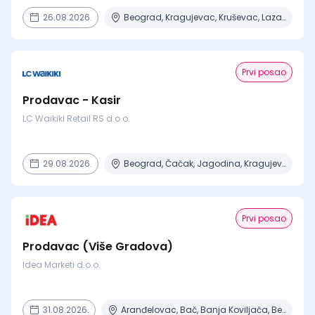
26.08.2026.
Beograd, Kragujevac, Kruševac, Lazarevac, Mladenovac + 6 mesta
Prvi posao
Prodavac - Kasir
LC Waikiki Retail RS d.o.o.
29.08.2026.
Beograd, Čačak, Jagodina, Kragujevac, Kruševac + 15 mesta
Prvi posao
Prodavac (Više Gradova)
Idea Marketi d.o.o.
31.08.2026.
Aranđelovac, Bač, Banja Koviljača, Beograd, Boljevac + 16 mesta