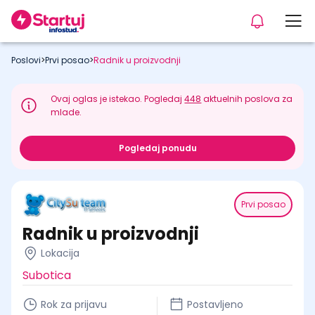
Poslovi
>
Prvi posao
>
Radnik u proizvodnji
Ovaj oglas je istekao. Pogledaj
448
aktuelnih poslova za
mlade.
Pogledaj ponudu
Prvi posao
Radnik u proizvodnji
Lokacija
Subotica
Rok za prijavu
Postavljeno