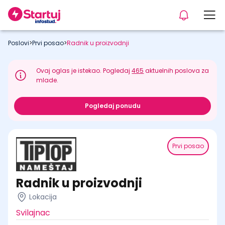
Poslovi
>
Prvi posao
>
Radnik u proizvodnji
Ovaj oglas je istekao. Pogledaj
465
aktuelnih poslova za
mlade.
Pogledaj ponudu
Prvi posao
Radnik u proizvodnji
Lokacija
Svilajnac