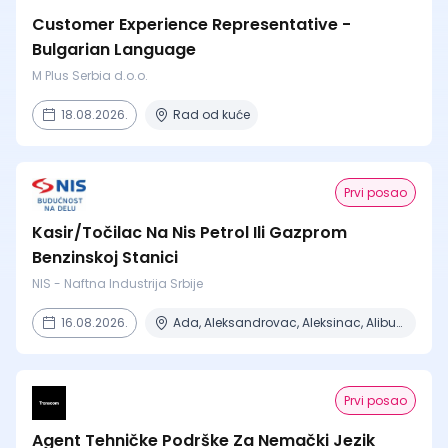
Customer Experience Representative -
Bulgarian Language
M Plus Serbia d.o.o.
18.08.2026.
Rad od kuće
Prvi posao
Kasir/Točilac Na Nis Petrol Ili Gazprom
Benzinskoj Stanici
NIS - Naftna Industrija Srbije
16.08.2026.
Ada, Aleksandrovac, Aleksinac, Alibunar, Apatin + 206 mesta
Prvi posao
Agent Tehničke Podrške Za Nemački Jezik