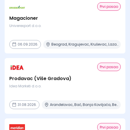
Prvi posao
Magacioner
Univerexport d.o.o.
06.09.2026.
Beograd, Kragujevac, Kruševac, Lazarevac, Mladenovac + 2 mesta
Prvi posao
Prodavac (Više Gradova)
Idea Marketi d.o.o.
31.08.2026.
Aranđelovac, Bač, Banja Koviljača, Beograd, Boljevac + 16 mesta
Prvi posao