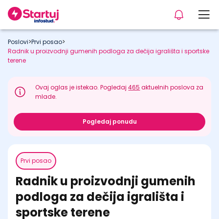
Poslovi
>
Prvi posao
>
Radnik u proizvodnji gumenih podloga za dečija igrališta i sportske
terene
Ovaj oglas je istekao. Pogledaj
465
aktuelnih poslova za
mlade.
Pogledaj ponudu
Prvi posao
Radnik u proizvodnji gumenih
podloga za dečija igrališta i
sportske terene