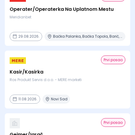
Operater/Operaterka Na Uplatnom Mestu
Meridianbet
29.08.2026.
Bačka Palanka, Bačka Topola, Barič, Beograd, Čajetina + 15 mesta
Prvi posao
Kasir/Kasirka
Ros Produkt Servis d.o.o. - MERE marketi
11.08.2026.
Novi Sad
Prvi posao
Gejmer/Igrač