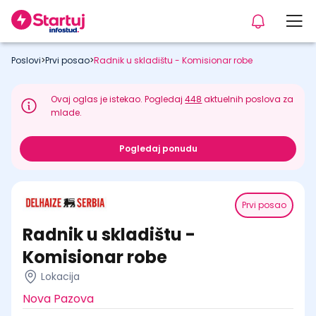
Poslovi
>
Prvi posao
>
Radnik u skladištu - Komisionar robe
Ovaj oglas je istekao. Pogledaj
448
aktuelnih poslova za
mlade.
Pogledaj ponudu
Prvi posao
Radnik u skladištu -
Komisionar robe
Lokacija
Nova Pazova