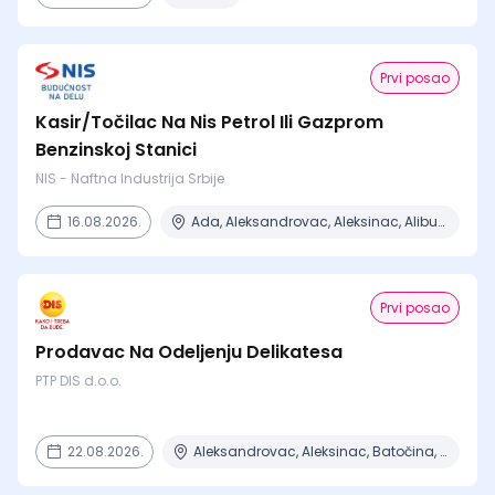
Prvi posao
Kasir/Točilac Na Nis Petrol Ili Gazprom
Benzinskoj Stanici
NIS - Naftna Industrija Srbije
16.08.2026.
Ada, Aleksandrovac, Aleksinac, Alibunar, Apatin + 206 mesta
Prvi posao
Prodavac Na Odeljenju Delikatesa
PTP DIS d.o.o.
22.08.2026.
Aleksandrovac, Aleksinac, Batočina, Beograd, Čačak + 15 mesta