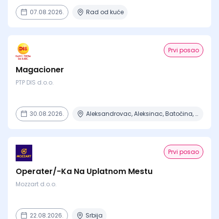
07.08.2026.
Rad od kuće
Prvi posao
Magacioner
PTP DIS d.o.o.
30.08.2026.
Aleksandrovac, Aleksinac, Batočina, Bela Crkva, Beograd + 7 mesta
Prvi posao
Operater/-Ka Na Uplatnom Mestu
Mozzart d.o.o.
22.08.2026.
Srbija