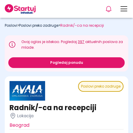
Poslovi
>
Poslovi preko zadruge
>
Radnik/-ca na recepciji
Ovaj oglas je istekao. Pogledaj
397
aktuelnih poslova za
mlade.
Pogledaj ponudu
Poslovi preko zadruge
Radnik/-ca na recepciji
Lokacija
Beograd