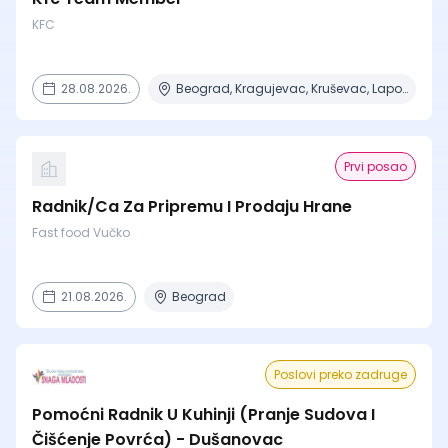
KFC
28.08.2026.
Beograd, Kragujevac, Kruševac, Lapovo, Niš + 4 mesta
Prvi posao
Radnik/Ca Za Pripremu I Prodaju Hrane
Fast food Vučko
21.08.2026.
Beograd
Poslovi preko zadruge
Pomoćni Radnik U Kuhinji (Pranje Sudova I
Čišćenje Povrća) - Dušanovac