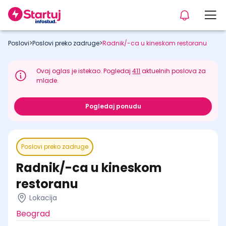
Poslovi
>
Poslovi preko zadruge
>
Radnik/-ca u kineskom restoranu
Ovaj oglas je istekao. Pogledaj
411
aktuelnih poslova za
mlade.
Pogledaj ponudu
Poslovi preko zadruge
Radnik/-ca u kineskom
restoranu
Lokacija
Beograd