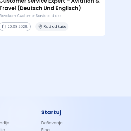
Customer Service Expert – Aviation &
Travel (Deutsch Und Englisch)
Gevekom Customer Services d.o.o.
20.08.2026.
Rad od kuće
Startuj
ndije
Dešavanja
ije
Blog