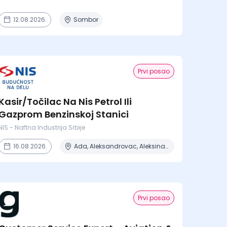
12.08.2026.
Sombor
Prvi posao
Kasir/Točilac Na Nis Petrol Ili
Gazprom Benzinskoj Stanici
NIS - Naftna Industrija Srbije
16.08.2026.
Ada, Aleksandrovac, Aleksinac, Alibunar, Apatin + 206 mesta
Prvi posao