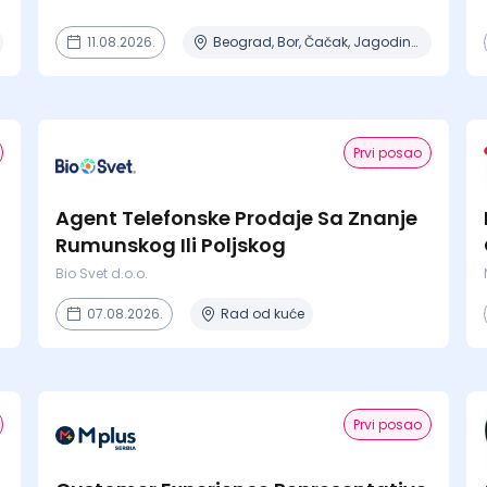
11.08.2026.
Beograd, Bor, Čačak, Jagodina, Kikinda + 23 mesta | Terenski rad
Prvi posao
Agent Telefonske Prodaje Sa Znanje
Rumunskog Ili Poljskog
Bio Svet d.o.o.
07.08.2026.
Rad od kuće
Prvi posao