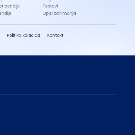
 stipendije
Testovi
endije
Opisi zanimanja
Politika kolačića
Kontakt