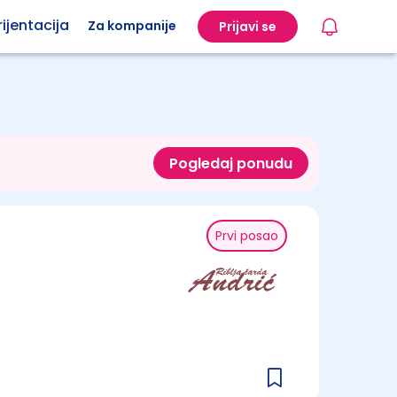
ijentacija
Za kompanije
Prijavi se
Pogledaj ponudu
Prvi posao