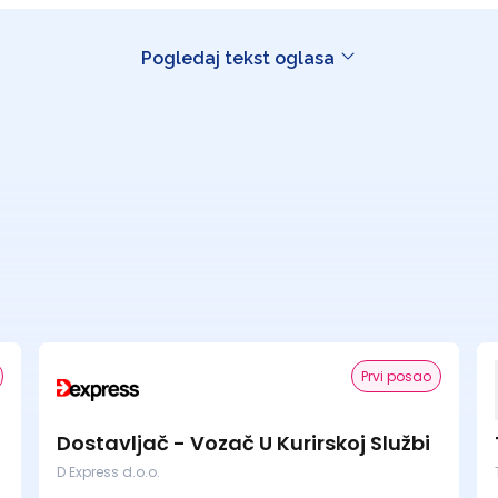
Pogledaj tekst oglasa
Prvi posao
Dostavljač - Vozač U Kurirskoj Službi
D Express d.o.o.