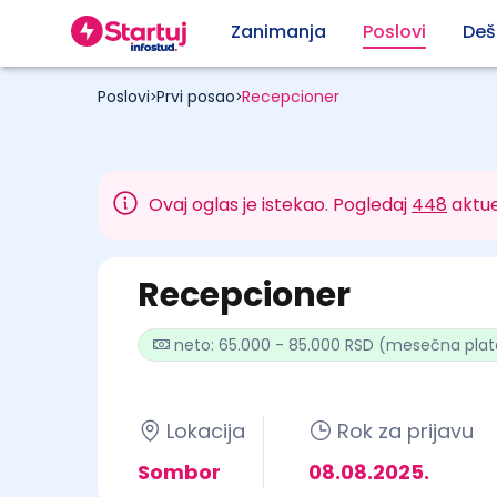
Zanimanja
Poslovi
Deš
Poslovi
Prvi posao
Recepcioner
>
>
Ovaj oglas je istekao. Pogledaj
448
aktue
Recepcioner
neto: 65.000 - 85.000 RSD (mesečna plat
Lokacija
Rok za prijavu
Sombor
08.08.2025.