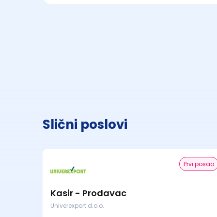
Slični poslovi
Prvi posao
Kasir - Prodavac
Univerexport d.o.o.