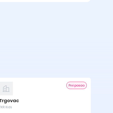
Prvi posao
Trgovac
TKR Kids