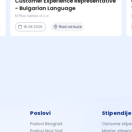
Customer Experience Representative
- Bulgarian Language
M Plus Serbia d.o.o.
18.08.2026.
Rad od kuće
Poslovi
Stipendije
Poslovi Beograd
Osnovne stipe
Poslovi Novi Sad
Master stipend