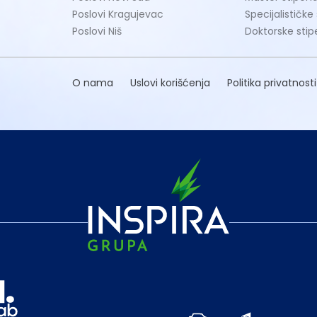
Poslovi Kragujevac
Specijalističke
Poslovi Niš
Doktorske stip
O nama
Uslovi korišćenja
Politika privatnosti