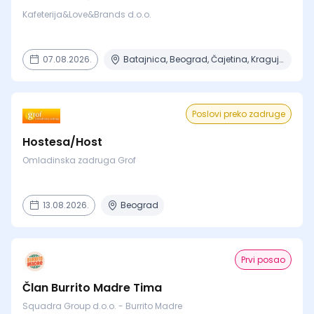
Kafeterija&Love&Brands d.o.o.
07.08.2026.
Batajnica, Beograd, Čajetina, Kragujevac, Niš + 5 mesta
Poslovi preko zadruge
Hostesa/Host
Omladinska zadruga Grof
13.08.2026.
Beograd
Prvi posao
Član Burrito Madre Tima
Squadra Group d.o.o. - Burrito Madre