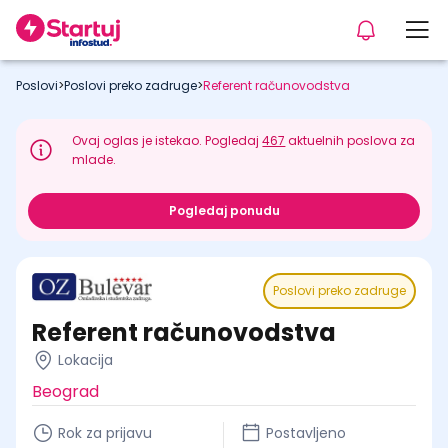
Poslovi
>
Poslovi preko zadruge
>
Referent računovodstva
Ovaj oglas je istekao. Pogledaj
467
aktuelnih poslova za
mlade.
Pogledaj ponudu
Poslovi preko zadruge
Referent računovodstva
Lokacija
Beograd
Rok za prijavu
Postavljeno