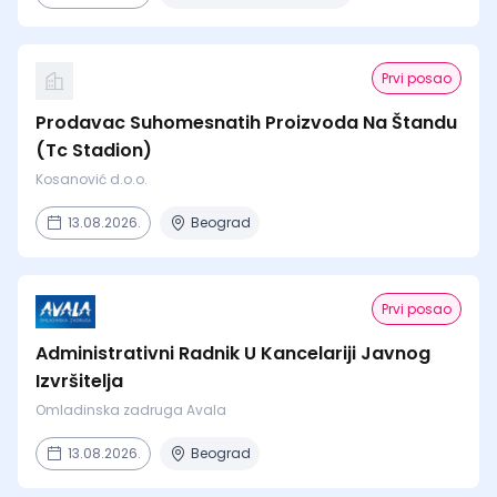
Prvi posao
Prodavac Suhomesnatih Proizvoda Na Štandu
(Tc Stadion)
Kosanović d.o.o.
13.08.2026.
Beograd
Prvi posao
Administrativni Radnik U Kancelariji Javnog
Izvršitelja
Omladinska zadruga Avala
13.08.2026.
Beograd