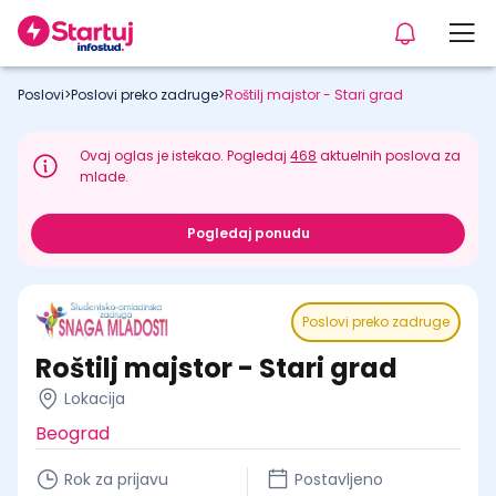
Poslovi
>
Poslovi preko zadruge
>
Roštilj majstor - Stari grad
Ovaj oglas je istekao. Pogledaj
468
aktuelnih poslova za
mlade.
Pogledaj ponudu
Poslovi preko zadruge
Roštilj majstor - Stari grad
Lokacija
Beograd
Rok za prijavu
Postavljeno