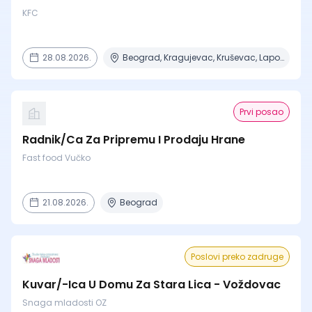
KFC
28.08.2026.
Beograd, Kragujevac, Kruševac, Lapovo, Niš + 4 mesta
Prvi posao
Radnik/Ca Za Pripremu I Prodaju Hrane
Fast food Vučko
21.08.2026.
Beograd
Poslovi preko zadruge
Kuvar/-Ica U Domu Za Stara Lica - Voždovac
Snaga mladosti OZ