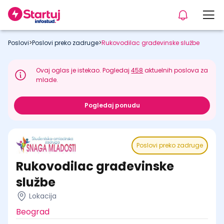
Poslovi
>
Poslovi preko zadruge
>
Rukovodilac građevinske službe
Ovaj oglas je istekao. Pogledaj
458
aktuelnih poslova za
mlade.
Pogledaj ponudu
Poslovi preko zadruge
Rukovodilac građevinske
službe
Lokacija
Beograd