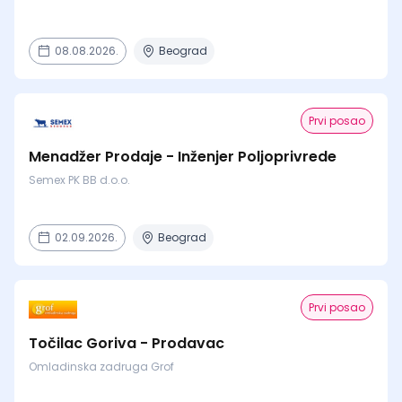
08.08.2026.
Beograd
Prvi posao
Menadžer Prodaje - Inženjer Poljoprivrede
Semex PK BB d.o.o.
02.09.2026.
Beograd
Prvi posao
Točilac Goriva - Prodavac
Omladinska zadruga Grof