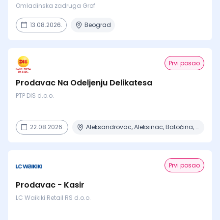
Omladinska zadruga Grof
13.08.2026.
Beograd
Prvi posao
Prodavac Na Odeljenju Delikatesa
PTP DIS d.o.o.
22.08.2026.
Aleksandrovac, Aleksinac, Batočina, Beograd, Čačak + 15 mesta
Prvi posao
Prodavac - Kasir
LC Waikiki Retail RS d.o.o.