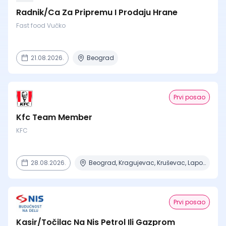
Radnik/Ca Za Pripremu I Prodaju Hrane
Fast food Vučko
21.08.2026.
Beograd
Prvi posao
Kfc Team Member
KFC
28.08.2026.
Beograd, Kragujevac, Kruševac, Lapovo, Niš + 4 mesta
Prvi posao
Kasir/Točilac Na Nis Petrol Ili Gazprom