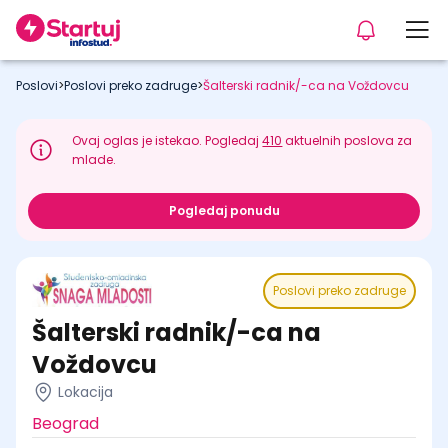
Poslovi
>
Poslovi preko zadruge
>
Šalterski radnik/-ca na Voždovcu
Ovaj oglas je istekao. Pogledaj
410
aktuelnih poslova za
mlade.
Pogledaj ponudu
Poslovi preko zadruge
Šalterski radnik/-ca na
Voždovcu
Lokacija
Beograd