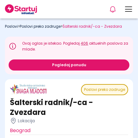
Poslovi
>
Poslovi preko zadruge
>
Šalterski radnik/-ca - Zvezdara
Ovaj oglas je istekao. Pogledaj
406
aktuelnih poslova za
mlade.
Pogledaj ponudu
Poslovi preko zadruge
Šalterski radnik/-ca -
Zvezdara
Lokacija
Beograd