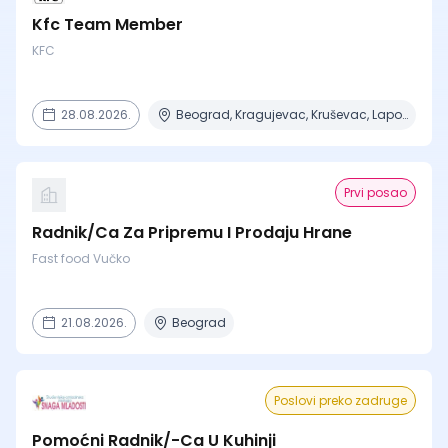
Kfc Team Member
KFC
28.08.2026.
Beograd, Kragujevac, Kruševac, Lapovo, Niš + 4 mesta
Prvi posao
Radnik/Ca Za Pripremu I Prodaju Hrane
Fast food Vučko
21.08.2026.
Beograd
Poslovi preko zadruge
Pomoćni Radnik/-Ca U Kuhinji