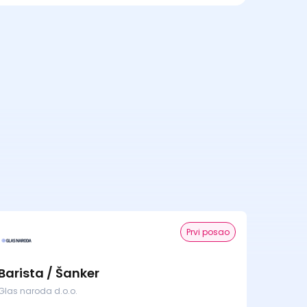
Prvi posao
Barista / Šanker
Glas naroda d.o.o.