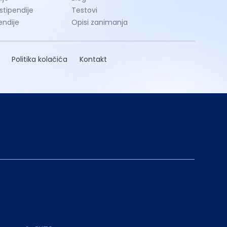
 stipendije
Testovi
endije
Opisi zanimanja
Politika kolačića
Kontakt