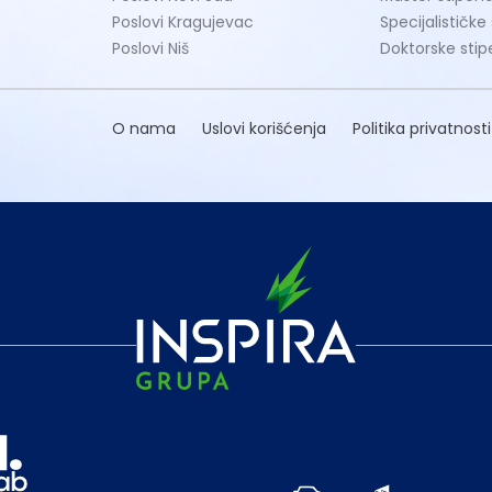
Poslovi Kragujevac
Specijalističke
Poslovi Niš
Doktorske stip
O nama
Uslovi korišćenja
Politika privatnosti