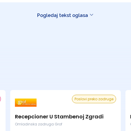
Pogledaj tekst oglasa
Poslovi preko zadruge
Recepcioner U Stambenoj Zgradi
Omladinska zadruga Grof