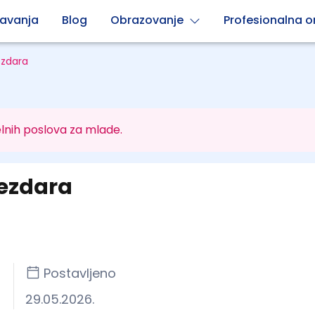
avanja
Blog
Obrazovanje
Profesionalna or
ezdara
lnih poslova za mlade.
vezdara
Postavljeno
29.05.2026.