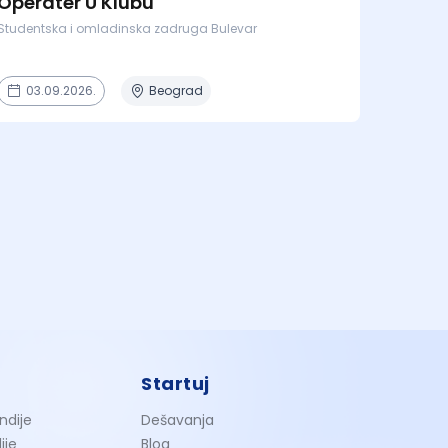
Operater U Klubu
Studentska i omladinska zadruga Bulevar
03.09.2026.
Beograd
Startuj
ndije
Dešavanja
ije
Blog