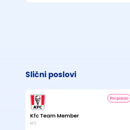
Slični poslovi
Prvi posao
Kfc Team Member
KFC