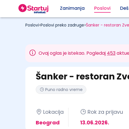
Zanimanja
Poslovi
Deš
Poslovi
Poslovi preko zadruge
Šanker - restoran Zv
>
>
Ovaj oglas je istekao. Pogledaj
453
aktue
Šanker - restoran Z
Puno radno vreme
Lokacija
Rok za prijavu
Beograd
13.06.2026.