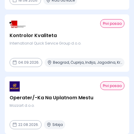
18.08.2026.
Rad od kuće
Prvi posao
Kontrolor Kvaliteta
International Quick Service Group d.o.o.
04.09.2026.
Beograd, Ćuprija, Inđija, Jagodina, Kragujevac + 14 mesta
Prvi posao
Operater/-Ka Na Uplatnom Mestu
Mozzart d.o.o.
22.08.2026.
Srbija