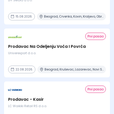
LPP Serbia d.o.o.
15.08.2026.
Beograd, Crvenka, Kovin, Kraljevo, Obrenovac + 6 mesta
Prvi posao
Prodavac Na Odeljenju Voća I Povrća
Univerexport d.o.o.
22.08.2026.
Beograd, Kruševac, Lazarevac, Novi Sad, Obrenovac
Prvi posao
Prodavac - Kasir
LC Waikiki Retail RS d.o.o.