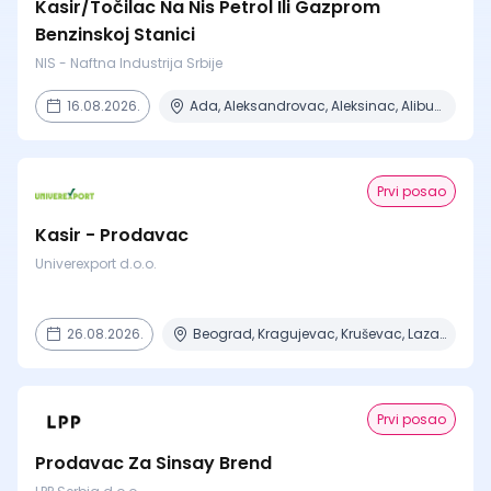
Kasir/Točilac Na Nis Petrol Ili Gazprom
Benzinskoj Stanici
NIS - Naftna Industrija Srbije
16.08.2026.
Ada, Aleksandrovac, Aleksinac, Alibunar, Apatin + 206 mesta
Prvi posao
Kasir - Prodavac
Univerexport d.o.o.
26.08.2026.
Beograd, Kragujevac, Kruševac, Lazarevac, Mladenovac + 6 mesta
Prvi posao
Prodavac Za Sinsay Brend