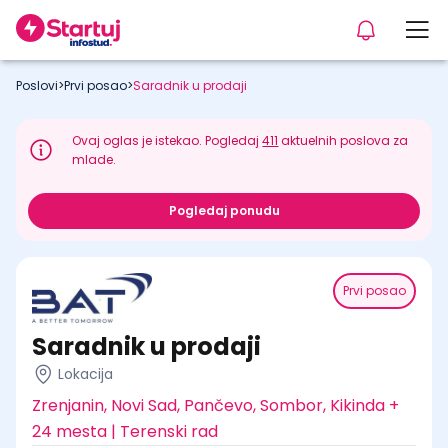
Poslovi
>
Prvi posao
>
Saradnik u prodaji
Ovaj oglas je istekao. Pogledaj
411
aktuelnih poslova za
mlade.
Pogledaj ponudu
Prvi posao
Saradnik u prodaji
Lokacija
Zrenjanin, Novi Sad, Pančevo, Sombor, Kikinda +
24 mesta | Terenski rad