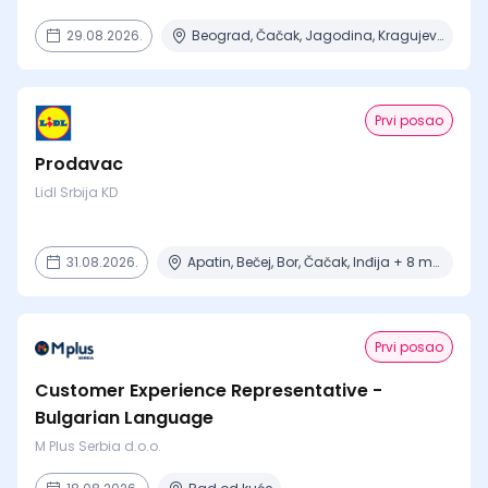
29.08.2026.
Beograd, Čačak, Jagodina, Kragujevac, Kruševac + 15 mesta
Prvi posao
Prodavac
Lidl Srbija KD
31.08.2026.
Apatin, Bečej, Bor, Čačak, Inđija + 8 mesta
Prvi posao
Customer Experience Representative -
Bulgarian Language
M Plus Serbia d.o.o.