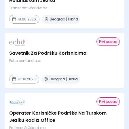
Holandskom Jeziku
Transcom Worldwide
18.08.2026.
Beograd | Hibrid
Prvi posao
Savetnik Za Podršku Korisnicima
Echo centar d.o.o.
12.08.2026.
Beograd | Hibrid
Prvi posao
Operater Korisničke Podrške Na Turskom
Jeziku Rad Iz Office
Partners & Orka d.o.o.