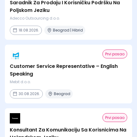
Saradnik Za Prodaju I Korisničku Podršku Na
Poljskom Jeziku
Adecco Outsourcing d.o.o.
18.08.2026.
Beograd | Hibrid
Prvi posao
Customer Service Representative – English
Speaking
Mebit d.o.o.
30.08.2026.
Beograd
Prvi posao
Konsultant Za Komunikaciju Sa Korisnicima Na