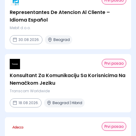
Prvi posao
Representantes De Atencion Al Cliente –
Idioma Español
Mebit d.o.o.
30.08.2026.
Beograd
Prvi posao
Konsultant Za Komunikaciju Sa Korisnicima Na
Nemačkom Jeziku
Transcom Worldwide
18.08.2026.
Beograd | Hibrid
Prvi posao