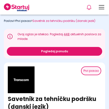
Poslovi
>
Prvi posao
>
Savetnik za tehničku podršku (danski jezik)
Ovaj oglas je istekao. Pogledaj
448
aktuelnih poslova za
mlade.
Pogledaj ponudu
Prvi posao
Savetnik za tehničku podršku
(danski jezik)