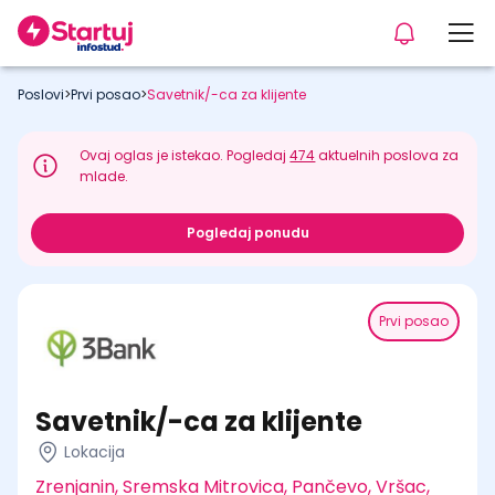
Poslovi
>
Prvi posao
>
Savetnik/-ca za klijente
Ovaj oglas je istekao. Pogledaj
474
aktuelnih poslova za
mlade.
Pogledaj ponudu
Prvi posao
Savetnik/-ca za klijente
Lokacija
Zrenjanin, Sremska Mitrovica, Pančevo, Vršac,