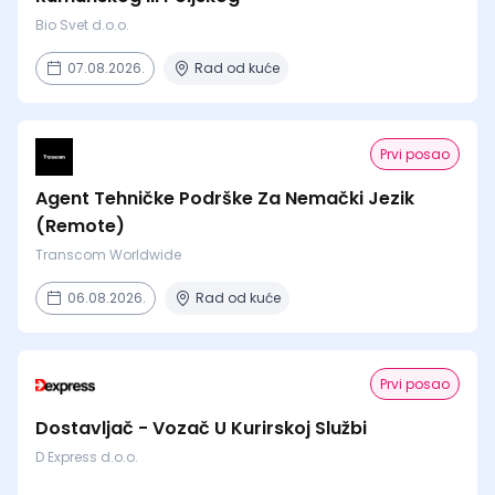
Bio Svet d.o.o.
07.08.2026.
Rad od kuće
Prvi posao
Agent Tehničke Podrške Za Nemački Jezik
(Remote)
Transcom Worldwide
06.08.2026.
Rad od kuće
Prvi posao
Dostavljač - Vozač U Kurirskoj Službi
D Express d.o.o.