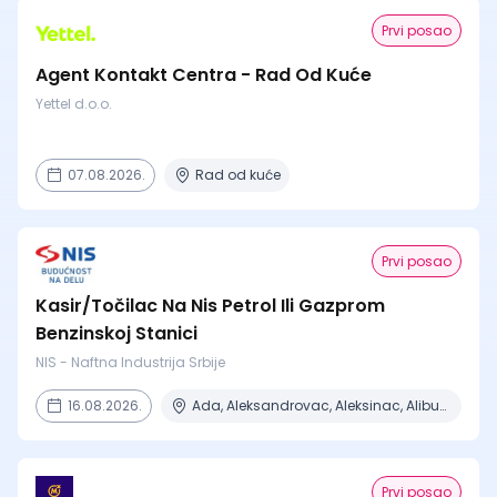
Prvi posao
Agent Kontakt Centra - Rad Od Kuće
Yettel d.o.o.
07.08.2026.
Rad od kuće
Prvi posao
Kasir/Točilac Na Nis Petrol Ili Gazprom
Benzinskoj Stanici
NIS - Naftna Industrija Srbije
16.08.2026.
Ada, Aleksandrovac, Aleksinac, Alibunar, Apatin + 206 mesta
Prvi posao