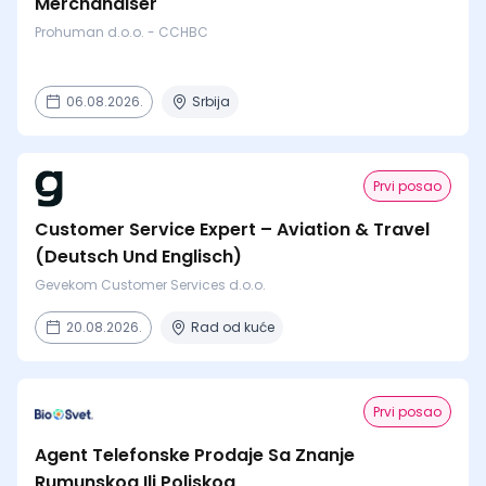
Merchandiser
Prohuman d.o.o. - CCHBC
06.08.2026.
Srbija
Prvi posao
Customer Service Expert – Aviation & Travel
(Deutsch Und Englisch)
Gevekom Customer Services d.o.o.
20.08.2026.
Rad od kuće
Prvi posao
Agent Telefonske Prodaje Sa Znanje
Rumunskog Ili Poljskog