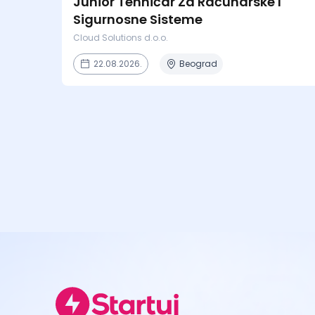
Junior Tehničar Za Računarske I
Sigurnosne Sisteme
Cloud Solutions d.o.o.
22.08.2026.
Beograd