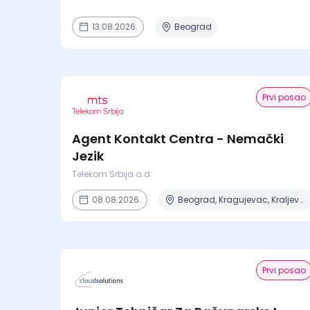
13.08.2026.
Beograd
Prvi posao
Agent Kontakt Centra - Nemački
Jezik
Telekom Srbija a.d.
08.08.2026.
Beograd, Kragujevac, Kraljevo, Niš, Novi Sad + 2 mesta
Prvi posao