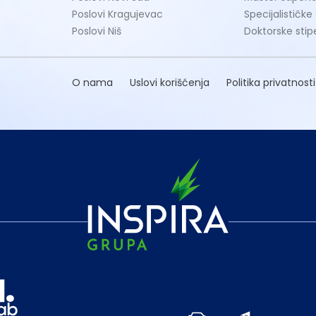
Poslovi Kragujevac
Specijalističke
Poslovi Niš
Doktorske stip
O nama
Uslovi korišćenja
Politika privatnosti