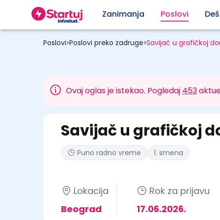
Zanimanja
Poslovi
Deš
Poslovi
Poslovi preko zadruge
Savijač u grafičkoj do
>
>
Ovaj oglas je istekao. Pogledaj
453
aktue
Savijač u grafičkoj d
Puno radno vreme
1. smena
Lokacija
Rok za prijavu
Beograd
17.06.2026.