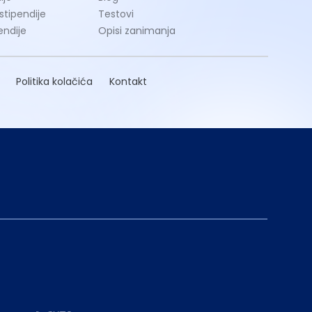
 stipendije
Testovi
endije
Opisi zanimanja
Politika kolačića
Kontakt