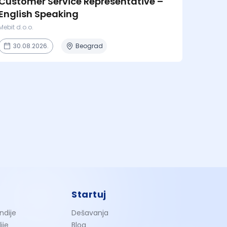
Customer Service Representative –
English Speaking
Mebit d.o.o.
30.08.2026.
Beograd
Startuj
ndije
Dešavanja
ije
Blog