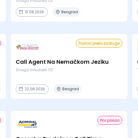
Snaga mladosti OZ
13.08.2026.
Beograd
Poslovi preko zadruge
Call Agent Na Nemačkom Jeziku
Snaga mladosti OZ
22.08.2026.
Beograd
Prvi posao