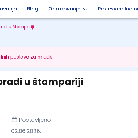
avanja
Blog
Obrazovanje
Profesionalna or
radi u štampariji
lnih poslova za mlade.
oradi u štampariji
Postavljeno
02.06.2026.