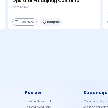
Operater Prodajnog Call Tima
AdmiralBet
11.08.2026.
Beograd
Poslovi
Stipendije
Poslovi Beograd
Osnovne stipe
Poslovi Novi Sad
Master stipend