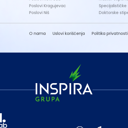
Poslovi Kragujevac
Specijalističke
Poslovi Niš
Doktorske stip
O nama
Uslovi korišćenja
Politika privatnosti