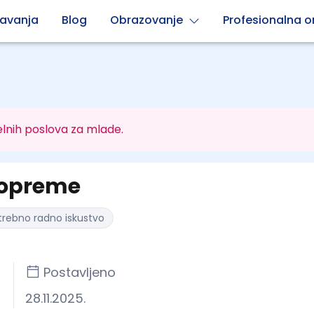
avanja
Blog
Obrazovanje
Profesionalna or
lnih poslova za mlade.
 opreme
otrebno radno iskustvo
Postavljeno
28.11.2025.