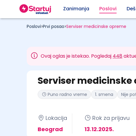
Zanimanja
Poslovi
Deš
Poslovi
Prvi posao
Serviser medicinske opreme
>
>
Ovaj oglas je istekao. Pogledaj
448
aktue
Serviser medicinske
Puno radno vreme
1. smena
Nije p
Lokacija
Rok za prijavu
Beograd
13.12.2025.