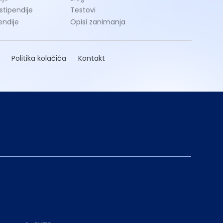
 stipendije
Testovi
endije
Opisi zanimanja
Politika kolačića
Kontakt