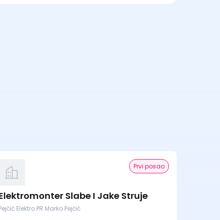
Prvi posao
Elektromonter Slabe I Jake Struje
Pejčić Elektro PR Marko Pejčić