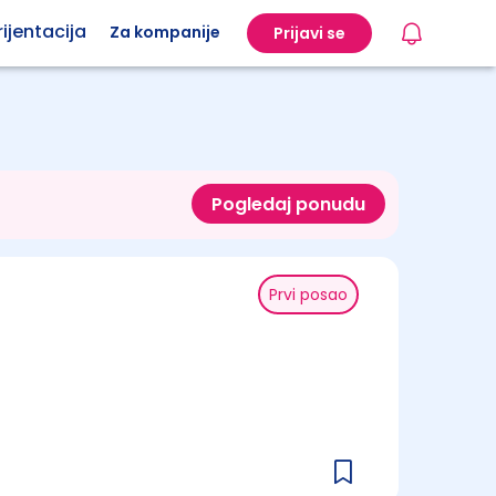
ijentacija
Za kompanije
Prijavi se
Pogledaj ponudu
Prvi posao