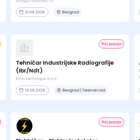
Snaga mladosti OZ
21.08.2026.
Beograd
Prvi posao
Tehničar Industrijske Radiografije
(Ibr/Ndt)
Emo Technique d.o.o.
19.08.2026.
Beograd | Terenski rad
Prvi posao