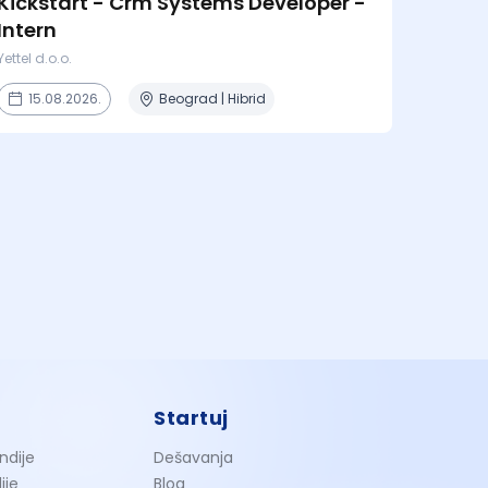
Kickstart - Crm Systems Developer -
Intern
Yettel d.o.o.
15.08.2026.
Beograd | Hibrid
Startuj
ndije
Dešavanja
ije
Blog