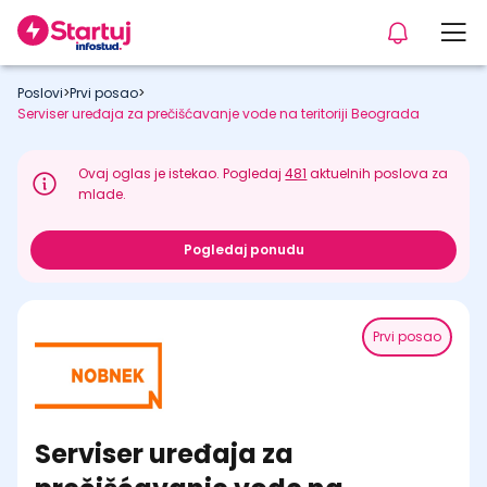
Poslovi
>
Prvi posao
>
Serviser uređaja za prečišćavanje vode na teritoriji Beograda
Ovaj oglas je istekao. Pogledaj
481
aktuelnih poslova za
mlade.
Pogledaj ponudu
Prvi posao
Serviser uređaja za