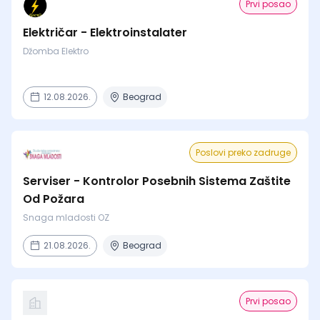
Prvi posao
Električar - Elektroinstalater
Džomba Elektro
12.08.2026.
Beograd
Poslovi preko zadruge
Serviser - Kontrolor Posebnih Sistema Zaštite
Od Požara
Snaga mladosti OZ
21.08.2026.
Beograd
Prvi posao