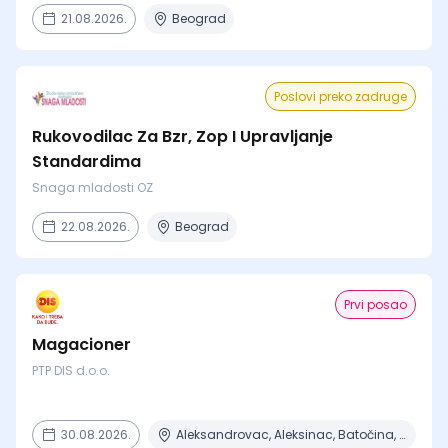
21.08.2026.
Beograd
Poslovi preko zadruge
Rukovodilac Za Bzr, Zop I Upravljanje
Standardima
Snaga mladosti OZ
22.08.2026.
Beograd
Prvi posao
Magacioner
PTP DIS d.o.o.
30.08.2026.
Aleksandrovac, Aleksinac, Batočina, Bela Crkva, Beograd + 7 mesta