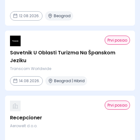
12.08.2026.
Beograd
Prvi posao
Savetnik U Oblasti Turizma Na Španskom
Jeziku
Transcom Worldwide
14.08.2026.
Beograd | Hibrid
Prvi posao
Recepcioner
Aerowelt d.o.o.