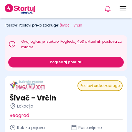
Poslovi
>
Poslovi preko zadruge
>
Šivač - Vrčin
Ovaj oglas je istekao. Pogledaj
453
aktuelnih poslova za
mlade.
Pogledaj ponudu
Poslovi preko zadruge
Šivač - Vrčin
Lokacija
Beograd
Rok za prijavu
Postavljeno