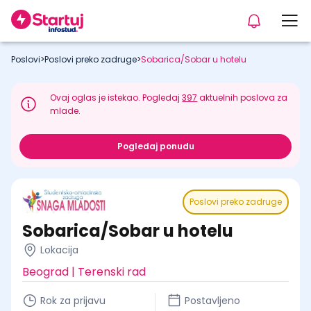
Poslovi
>
Poslovi preko zadruge
>
Sobarica/Sobar u hotelu
Ovaj oglas je istekao. Pogledaj
397
aktuelnih poslova za
mlade.
Pogledaj ponudu
Poslovi preko zadruge
Sobarica/Sobar u hotelu
Lokacija
Beograd | Terenski rad
Rok za prijavu
Postavljeno