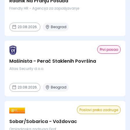
Radnik Na Pranju Posuđa
Friendly HR - Agencija za zapošljavanje
23.08.2026.
Beograd
Prvi posao
Mašinista - Perač Staklenih Površina
Atlas Security d.o.o.
23.08.2026.
Beograd
Poslovi preko zadruge
Sobar/Sobarica - Voždovac
Omladinska zadruga Grof