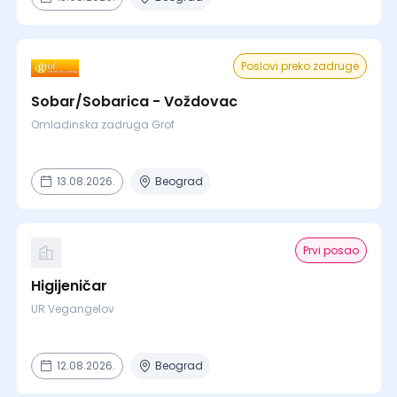
Poslovi preko zadruge
Sobar/Sobarica - Voždovac
Omladinska zadruga Grof
13.08.2026.
Beograd
Prvi posao
Higijeničar
UR Vegangelov
12.08.2026.
Beograd