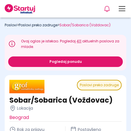
Poslovi
>
Poslovi preko zadruge
>
Sobar/Sobarica (Voždovac)
Ovaj oglas je istekao. Pogledaj
411
aktuelnih poslova za
mlade.
Pogledaj ponudu
Poslovi preko zadruge
Sobar/Sobarica (Voždovac)
Lokacija
Beograd
Rok za prijavu
Postavljeno