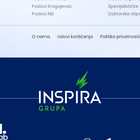
Poslovi Kragujevac
Specijalističke
Poslovi Niš
Doktorske stip
O nama
Uslovi korišćenja
Politika privatnosti