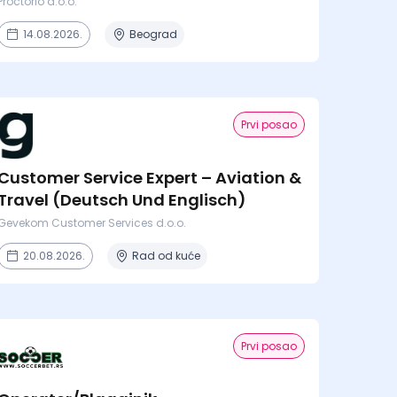
Proctorio d.o.o.
14.08.2026.
Beograd
Prvi posao
Customer Service Expert – Aviation &
Travel (Deutsch Und Englisch)
Gevekom Customer Services d.o.o.
20.08.2026.
Rad od kuće
Prvi posao