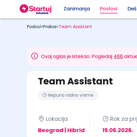
Zanimanja
Poslovi
Deš
Poslovi
Prakse
Team Assistant
>
>
Ovaj oglas je istekao. Pogledaj
468
aktue
Team Assistant
Nepuno radno vreme
Lokacija
Rok za pri
Beograd | Hibrid
19.06.2026.