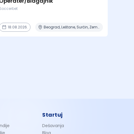
Operater/Blagajnik
Soccerbet
18.08.2026.
Beograd, Leštane, Surčin, Zemun Polje
Startuj
ndije
Dešavanja
ije
Blog