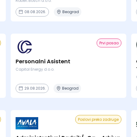
Robert Bosch d.o.o.
08.08.2026.
Beograd
Prvi posao
Personalni Asistent
Capital Energy d.o.o.
29.08.2026.
Beograd
Poslovi preko zadruge