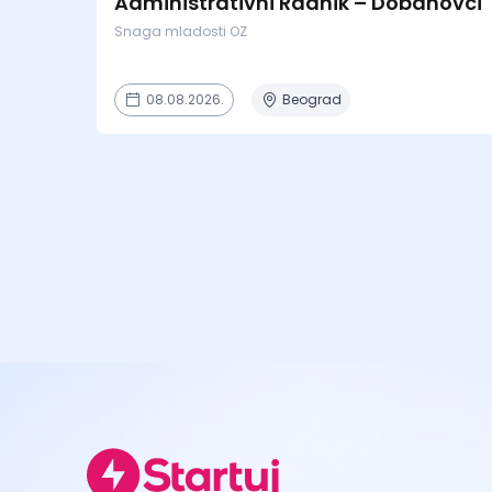
Administrativni Radnik – Dobanovci
Snaga mladosti OZ
08.08.2026.
Beograd