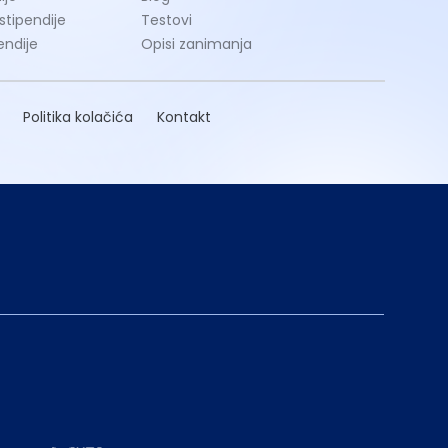
 stipendije
Testovi
endije
Opisi zanimanja
Politika kolačića
Kontakt