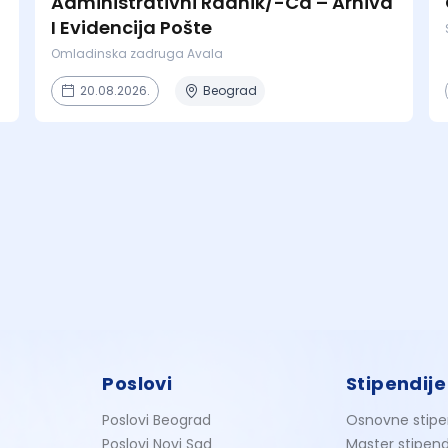
Administrativni Radnik/-Ca – Arhiva
I Evidencija Pošte
Omladinska zadruga Avala
20.08.2026.
Beograd
Poslovi
Stipendije
Poslovi Beograd
Osnovne stipe
Poslovi Novi Sad
Master stipend