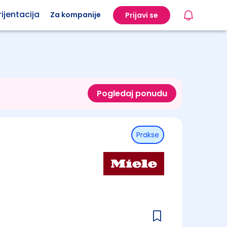
ijentacija
Za kompanije
Prijavi se
Pogledaj ponudu
Prakse