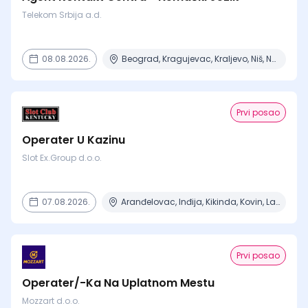
Telekom Srbija a.d.
08.08.2026.
Beograd, Kragujevac, Kraljevo, Niš, Novi Sad + 2 mesta
Prvi posao
Operater U Kazinu
Slot Ex.Group d.o.o.
07.08.2026.
Aranđelovac, Inđija, Kikinda, Kovin, Lazarevac + 12 mesta
Prvi posao
Operater/-Ka Na Uplatnom Mestu
Mozzart d.o.o.