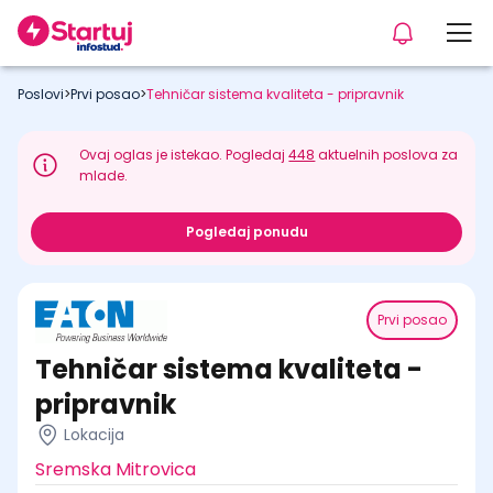
Poslovi
>
Prvi posao
>
Tehničar sistema kvaliteta - pripravnik
Ovaj oglas je istekao. Pogledaj
448
aktuelnih poslova za
mlade.
Pogledaj ponudu
Prvi posao
Tehničar sistema kvaliteta -
pripravnik
Lokacija
Sremska Mitrovica