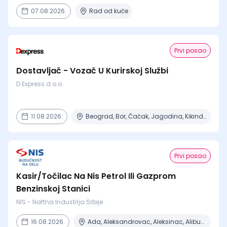
07.08.2026.
Rad od kuće
Prvi posao
Dostavljač - Vozač U Kurirskoj Službi
D Express d.o.o.
11.08.2026.
Beograd, Bor, Čačak, Jagodina, Kikinda + 23 mesta | Terenski rad
Prvi posao
Kasir/Točilac Na Nis Petrol Ili Gazprom
Benzinskoj Stanici
NIS - Naftna Industrija Srbije
16.08.2026.
Ada, Aleksandrovac, Aleksinac, Alibunar, Apatin + 206 mesta