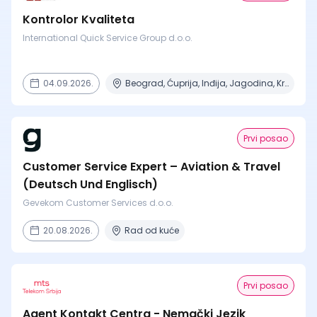
Kontrolor Kvaliteta
International Quick Service Group d.o.o.
04.09.2026.
Beograd, Ćuprija, Inđija, Jagodina, Kragujevac + 14 mesta
Prvi posao
Customer Service Expert – Aviation & Travel
(Deutsch Und Englisch)
Gevekom Customer Services d.o.o.
20.08.2026.
Rad od kuće
Prvi posao
Agent Kontakt Centra - Nemački Jezik